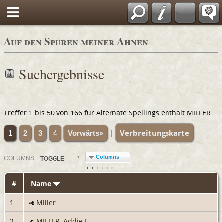
Auf den Spuren meiner Ahnen
Suchergebnisse
Treffer 1 bis 50 von 166 für Alternate Spellings enthält MILLER
Verbreitungskarte
|
1
2
3
4
Vorwärts»
Columns
COL
UMN
S:
TOGGLE
#
Name
1
Miller
2
MILLER, Addie E