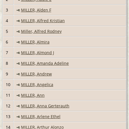
3
MILLER, Alden F
4
MILLER, Alfred Kristian
5
Miller, Alfred Rodney
6
MILLER, Almira
7
MILLER, Almond J
8
MILLER, Amanda Adeline
9
MILLER, Andrew
10
MILLER, Angelica
11
MILLER, Ann
12
MILLER, Anna Gerterauth
13
MILLER, Arlene Ethel
14
MILLER, Arthur Alonzo