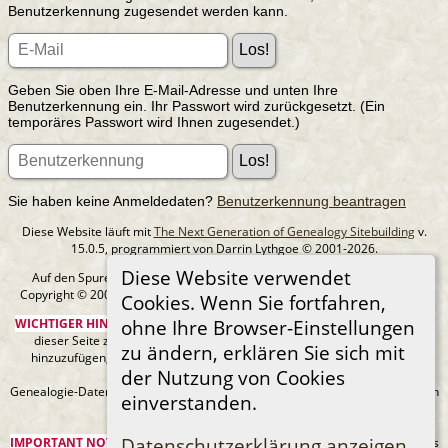
Benutzerkennung zugesendet werden kann.
Geben Sie oben Ihre E-Mail-Adresse und unten Ihre
Benutzerkennung ein. Ihr Passwort wird zurückgesetzt. (Ein
temporäres Passwort wird Ihnen zugesendet.)
Sie haben keine Anmeldedaten?
Benutzerkennung beantragen
Diese Website läuft mit
The Next Generation of Genealogy Sitebuilding
v.
15.0.5, programmiert von Darrin Lythgoe © 2001-2026.
Diese Website verwendet
Auf den Spuren meiner Ahnen - erstellt und betreut von
MIchael Klein
Copyright © 2005-2026 Alle Rechte vorbehalten. |
Datenschutzerklärung
.
Cookies. Wenn Sie fortfahren,
ohne Ihre Browser-Einstellungen
WICHTIGER HINWEIS:
Sie sind nicht berechtigt, diese Seite oder Bilder von
dieser Seite zu Ancestry.com oder anderen kommerziellen Websites
zu ändern, erklären Sie sich mit
hinzuzufügen, ohne mein Urheberrecht und einen URL-Link zu meiner
der Nutzung von Cookies
Website anzugeben.
Genealogie-Daten können sich jederzeit ändern, wenn neue Fakten gefunden
einverstanden.
werden.
Datenschutzerklärung anzeigen
IMPORTANT NOTICE:
You are not authorized to add this page or any images