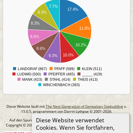
50
7.7%
17.4%
00
8.3%
50
8.3%
00
11.8%
50
00
8.5%
50
10.2%
00
8.6%
50
10.0%
9.3%
00
50
LANDGRAF (867)
PFAFF (589)
KLEIN (511)
0
LUDWIG (500)
PFEIFFER (465)
_____ (429)
MANK (423)
STAHL (414)
THEIS (413)
WINCHENBACH (383)
Diese Website läuft mit
The Next Generation of Genealogy Sitebuilding
v.
15.0.5, programmiert von Darrin Lythgoe © 2001-2026.
Diese Website verwendet
Auf den Spuren meiner Ahnen - erstellt und betreut von
MIchael Klein
Copyright © 2005-2026 Alle Rechte vorbehalten. |
Datenschutzerklärung
.
Cookies. Wenn Sie fortfahren,