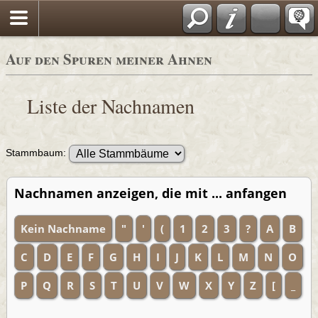
Auf den Spuren meiner Ahnen
Liste der Nachnamen
Stammbaum:
Nachnamen anzeigen, die mit ... anfangen
Kein Nachname
"
'
(
1
2
3
?
A
B
C
D
E
F
G
H
I
J
K
L
M
N
O
P
Q
R
S
T
U
V
W
X
Y
Z
[
_