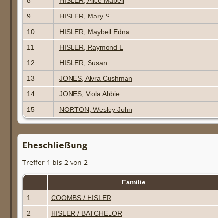
8
HISLER, Alice Mabell
9
HISLER, Mary S
10
HISLER, Maybell Edna
11
HISLER, Raymond L
12
HISLER, Susan
13
JONES, Alvra Cushman
14
JONES, Viola Abbie
15
NORTON, Wesley John
Eheschließung
Treffer 1 bis 2 von 2
Familie
1
COOMBS / HISLER
2
HISLER / BATCHELOR