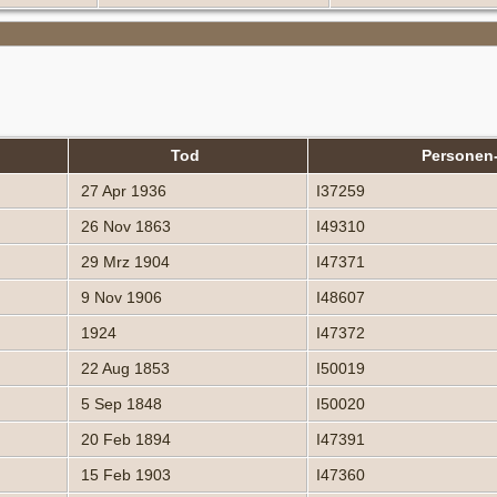
Tod
Personen
27 Apr 1936
I37259
26 Nov 1863
I49310
29 Mrz 1904
I47371
9 Nov 1906
I48607
1924
I47372
22 Aug 1853
I50019
5 Sep 1848
I50020
20 Feb 1894
I47391
15 Feb 1903
I47360