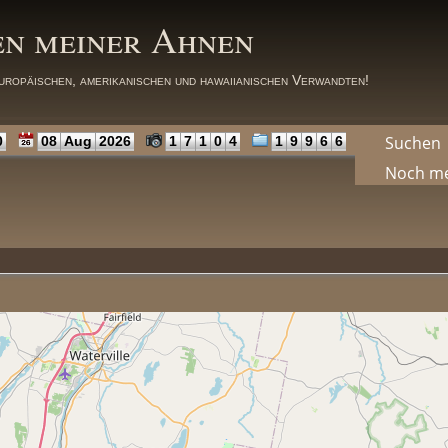
en meiner Ahnen
uropäischen, amerikanischen und hawaiianischen Verwandten!
Suchen
0
08
Aug
2026
1
7
1
0
4
1
9
9
6
6
Noch m