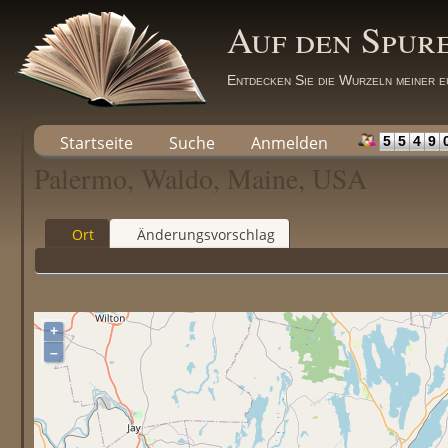
Auf den Spur
Entdecken Sie die Wurzeln meiner e
Startseite
Suche
Anmelden
5
5
4
9
Palermo, Waldo, Maine, USA
Ort
Änderungsvorschlag
+
–