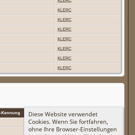
KLERC
KLERC
KLERC
KLERC
KLERC
KLERC
KLERC
KLERC
Diese Website verwendet
n-Kennung
Stammbaum
Cookies. Wenn Sie fortfahren,
KLERC
ohne Ihre Browser-Einstellungen
KLERC