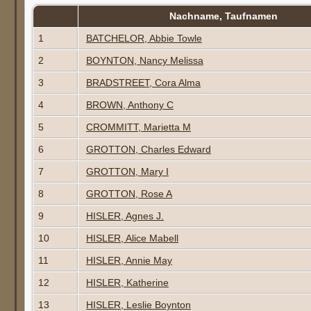
Nachname, Taufnamen
1
BATCHELOR, Abbie Towle
2
BOYNTON, Nancy Melissa
3
BRADSTREET, Cora Alma
4
BROWN, Anthony C
5
CROMMITT, Marietta M
6
GROTTON, Charles Edward
7
GROTTON, Mary I
8
GROTTON, Rose A
9
HISLER, Agnes J.
10
HISLER, Alice Mabell
11
HISLER, Annie May
12
HISLER, Katherine
13
HISLER, Leslie Boynton