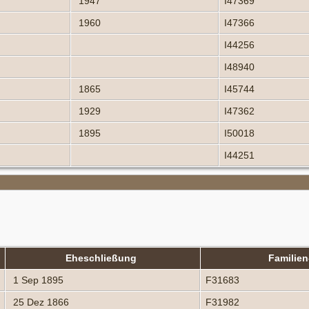
1947
I47369
1960
I47366
I44256
I48940
1865
I45744
1929
I47362
1895
I50018
I44251
Eheschließung
Familie
1 Sep 1895
F31683
25 Dez 1866
F31982