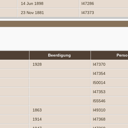
14 Jun 1898
I47286
23 Nov 1881
I47373
Beerdigung
Pers
1928
I47370
I47354
I50014
I47353
I55546
1863
I49310
1914
I47368