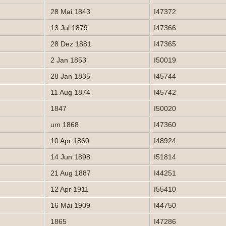
28 Mai 1843
I47372
13 Jul 1879
I47366
28 Dez 1881
I47365
2 Jan 1853
I50019
28 Jan 1835
I45744
11 Aug 1874
I45742
1847
I50020
um 1868
I47360
10 Apr 1860
I48924
14 Jun 1898
I51814
21 Aug 1887
I44251
12 Apr 1911
I55410
16 Mai 1909
I44750
1865
I47286