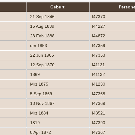
Geburt
Person
21 Sep 1846
I47370
15 Aug 1839
I44227
28 Feb 1888
I44872
um 1853
I47359
22 Jun 1905
I47353
12 Sep 1870
I41131
1869
I41132
Mrz 1875
I41230
5 Sep 1869
I47368
13 Nov 1867
I47369
Mrz 1884
I43521
1819
I47390
8 Apr 1872
I47367