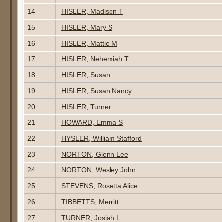
14
HISLER, Madison T
15
HISLER, Mary S
16
HISLER, Mattie M
17
HISLER, Nehemiah T.
18
HISLER, Susan
19
HISLER, Susan Nancy
20
HISLER, Turner
21
HOWARD, Emma S
22
HYSLER, William Stafford
23
NORTON, Glenn Lee
24
NORTON, Wesley John
25
STEVENS, Rosetta Alice
26
TIBBETTS, Merritt
27
TURNER, Josiah L