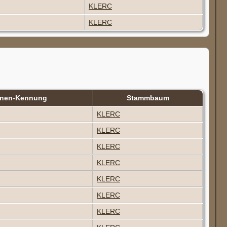
KLERC
KLERC
onen-Kennung
Stammbaum
KLERC
KLERC
KLERC
KLERC
KLERC
KLERC
KLERC