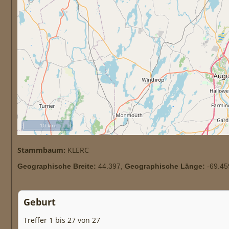
10 km
Stammbaum:
KLERC
Geographische Breite:
44.397,
Geographische Länge:
-69.45
Geburt
Treffer 1 bis 27 von 27