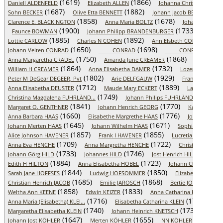
(1619)
(1866)
Daniell ALDENFELD
Elizabeth ALLEN
Johanna Christiana ANT
(1687)
(1882)
(1736)
Sohn BECKER
Olive Etta BENNETT
Johann Jacob BETZ
(1858)
(1678)
Clarence E. BLACKINGTON
Anna Maria BOLTZ
Johannes Conr
(1900)
(1733)
Faunce BOWMAN
Johann Philipp BRANDENBURGER
Anna B
(1885)
(1892)
(165
Lottie CARLOW
Charles N COHEN
Ann Elsbeth CONRAD
(1650)
(1698)
(169
Johann Velten CONRAD
_____ CONRAD
_____ CONRADT
(1750)
(1868)
Anna Margaretha CRADEL
Amanda June CREAMER
George W
(1864)
(1732)
William H CREAMER
Anna Elisabetha DAMER
Lozene M DAVIS
(1802)
(1929)
Peter M DeGear DEGEER, Pvt
Arie DELFGAUW
Franz Joachim F
(1712)
(1889)
Anna Elisabetha DEUSTER
Maude Mary ECKERT
Lawrence Par
(1749)
(1733)
Christina Magdalena FUHRLÄND...
Johann Philips FUHRLÄNDER
(1841)
(1770)
Margaret O. GENTHNER
Johann Henrich GEORG
Katharine A
(1660)
(1776)
Anna Barbara HAAS
Elisabethe Margrethe HAAS
Johann Jost 
(1645)
(1671)
Johann Merten HAAS
Johann Wilhelm HAAS
Sophia Christina
(1857)
(1855)
Alice Johnson HAVENER
Frank I HAVENER
Lucretia "Kittie" H
(1709)
(1722)
Anna Eva HENCHE
Anna Margretha HENCHE
Christine Elisab
(1733)
(1746)
(1747)
Johann Görg HILD
Johannes HILD
Jost Henrich HILD
(1884)
(1723)
Edith H HILTON
Anna Elisabetha HÖBEL
Johann Christ HÖBEL
(1844)
(1850)
Sarah Jane HOFFSES
Ludwig HOFSOMMER
Elizabeth J HOLL
(1685)
(1868)
(1892
Christian Henrich JACOB
Emilie JAROSCH
Bertie JONES
(1858)
(1833)
(174
Weltha Ann KEENE
Edwin KEIZER
Anna Catharina KLEIN
(1716)
(1712)
Anna Maria (Elisabetha) KLEI...
Elisabetha Catharina KLEIN
Joh
(1740)
(1735)
Margaretha Elisabetha KLEIN
Johann Heinrich KNETSCH
Ann 
(1647)
(1655)
(1679)
Johann Jost KÖHLER
Merten KÖHLER
NN KÖHLER