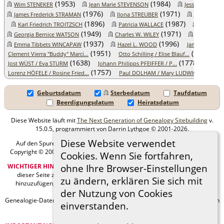
(1953)
(1984)
Wim STENEKER
Jean Marie STEVENSON
Jesse Floyd S
(1976)
(1971)
James Frederick STRAMAN
Ilona STREUBER
Johann SU
(1896)
(1987)
Karl Friedrich TROITZSCH
Patricia WALLACE
Samuel A
(1949)
(1971)
Georgia Bernice WATSON
Charles W. WILEY
Ruth Lucil
(1937)
(1996)
Emma Tibbets WINCAPAW
Hazel L. WOOD
James Herman
(1951)
(1887)
Clement Vierra "Buddy" Marci...
Otto Schilling / Elise Blauf...
J
(1638)
(1778)
Jost WÜST / Eva STURM
Johann Philipps PFEIFFER / P...
Johan
(1757)
(1822)
Lorenz HÖFELE / Rosine Fried...
Paul DOLHAM / Mary LUDWIG
Geburtsdatum
Sterbedatum
Taufdatum
Beerdigungsdatum
Heiratsdatum
Diese Website läuft mit
The Next Generation of Genealogy Sitebuilding
v.
15.0.5, programmiert von Darrin Lythgoe © 2001-2026.
Diese Website verwendet
Auf den Spuren meiner Ahnen - erstellt und betreut von
MIchael Klein
Copyright © 2005-2026 Alle Rechte vorbehalten. |
Datenschutzerklärung
.
Cookies. Wenn Sie fortfahren,
ohne Ihre Browser-Einstellungen
WICHTIGER HINWEIS:
Sie sind nicht berechtigt, diese Seite oder Bilder von
dieser Seite zu Ancestry.com oder anderen kommerziellen Websites
zu ändern, erklären Sie sich mit
hinzuzufügen, ohne mein Urheberrecht und einen URL-Link zu meiner
der Nutzung von Cookies
Website anzugeben.
Genealogie-Daten können sich jederzeit ändern, wenn neue Fakten gefunden
einverstanden.
werden.