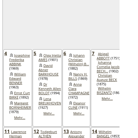
Mi
Leno
BELD
(1964
K
Ezra
BENN
(1973
Me
4
5
6
7
8
Abigail
Pear
Josephine
Olga Irietta
Johann
ABBOTT
(1751)
(1915
Frederika
AMES
(1901)
Christian
Johanna
Lilla
ABBINK
(Wilhelm) B...
David
Cornelia Jacoba
ACH
(1969)
(1882)
Abner
BECH...
(1902)
(1872
William
BARKHOUSE
Nancy H.
Christian
Mary
Edward
(1978)
BILLS
(1869)
August BECK
ANGE
BENNER
(1875)
(1880
Dr
Anna
(1963)
Wilhelm
Han
Kenneth Allen
Clara
BISZANTZ
(1863)
Adolf
Ernst Curt
BOLDT
(1994)
CHAMPAGNE
BAUE
BIRKE
(1892)
(1972)
Mehr...
Lena
(1929
Margaret
BREUKHOVEN
Eleanor
Me
BORNHEIMER
(1927)
CLINE
(1911)
(1879)
Mehr...
Mehr...
Mehr...
11
12
13
14
15
Lawrence
Todgeburt
Antony
Wilhelm
Herman
ALTHEN
Alexander
BANGEL
(1853)
Wilh