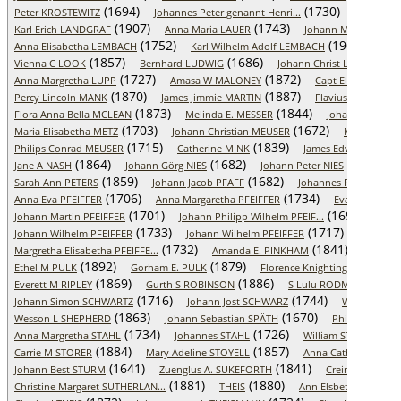
(1694)
(1730)
Peter KROSTEWITZ
Johannes Peter genannt Henri...
Simon K
(1907)
(1743)
Karl Erich LANDGRAF
Anna Maria LAUER
Johann Martin LEH
(1752)
(1904)
Anna Elisabetha LEMBACH
Karl Wilhelm Adolf LEMBACH
Joha
(1857)
(1686)
(17
Vienna C LOOK
Bernhard LUDWIG
Johann Christ LUDWIG
(1727)
(1872)
Anna Margretha LUPP
Amasa W MALONEY
Capt Eli Moody M
(1870)
(1887)
Percy Lincoln MANK
James Jimmie MARTIN
Flavius V MATTHE
(1873)
(1844)
Flora Anna Bella MCLEAN
Melinda E. MESSER
Johann Adam M
(1703)
(1672)
Maria Elisabetha METZ
Johann Christian MEUSER
Maria Elisa
(1715)
(1839)
Philips Conrad MEUSER
Catherine MINK
James Edward MINK
(1864)
(1682)
(1663)
Jane A NASH
Johann Görg NIES
Johann Peter NIES
(1859)
(1682)
(174
Sarah Ann PETERS
Johann Jacob PFAFF
Johannes PFAFF
(1706)
(1734)
Anna Eva PFEIFFER
Anna Margaretha PFEIFFER
Eva PFEIFFER
(1701)
(1698)
Johann Martin PFEIFFER
Johann Philipp Wilhelm PFEIF...
Joha
(1733)
(1717)
Johann Wilhelm PFEIFFER
Johann Wilhelm PFEIFFER
Johannes
(1732)
(1841)
Margretha Elisabetha PFEIFFE...
Amanda E. PINKHAM
Bertha 
(1892)
(1879)
(1
Ethel M PULK
Gorham E. PULK
Florence Knightingale REED
(1869)
(1886)
(1857
Everett M RIPLEY
Gurth S ROBINSON
S Lulu RODMAN
(1716)
(1744)
Johann Simon SCHWARTZ
Johann Jost SCHWARZ
Wilhelm SEI
(1863)
(1670)
Wesson L SHEPHERD
Johann Sebastian SPÄTH
Philips SPÄTH
(1734)
(1726)
(1
Anna Margretha STAHL
Johannes STAHL
William STANDISH
(1884)
(1857)
Carrie M STORER
Mary Adeline STOYELL
Anna Catharein STU
(1641)
(1841)
(16
Johann Best STURM
Zuenglus A. SUKEFORTH
Crein SUPP
(1881)
(1880)
(1
Christine Margaret SUTHERLAN...
THEIS
Ann Elsbeth THEIS