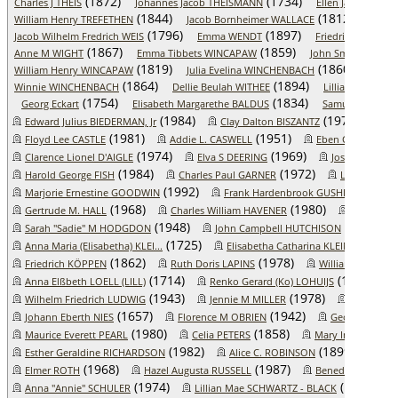
(1872)
(1734)
Charles J THEIS
Johannes Jacob THEISMANN
Ellen Jane THOM
(1844)
(1812)
William Henry TREFETHEN
Jacob Bornheimer WALLACE
Johan
(1796)
(1897)
Jacob Wilhelm Fredrich WEIS
Emma WENDT
Friedrich WENDT, 
(1867)
(1859)
Anne M WIGHT
Emma Tibbets WINCAPAW
John Small WINCA
(1819)
(1860)
William Henry WINCAPAW
Julia Evelina WINCHENBACH
Walte
(1864)
(1894)
(
Winnie WINCHENBACH
Dellie Beulah WITHEE
Lillian YOUNG
(1754)
(1834)
Georg Eckart
Elisabeth Margarethe BALDUS
Samuel SCHMER
(1984)
(1977)
Edward Julius BIEDERMAN, Jr
Clay Dalton BISZANTZ
Hi
(1981)
(1951)
(
Floyd Lee CASTLE
Addie L. CASWELL
Eben CREAMER
(1974)
(1969)
Clarence Lionel D'AIGLE
Elva S DEERING
Joseph EISEN
(1984)
(1972)
Harold George FISH
Charles Paul GARNER
Leon Alton
(1992)
(1990)
Marjorie Ernestine GOODWIN
Frank Hardenbrook GUSHEE
(1968)
(1980)
Gertrude M. HALL
Charles William HAVENER
Mary Ann 
(1948)
(1961)
Sarah "Sadie" M HODGDON
John Campbell HUTCHISON
(1725)
(1714)
Anna Maria (Elisabetha) KLEI...
Elisabetha Catharina KLEIN
(1862)
(1978)
Friedrich KÖPPEN
Ruth Doris LAPINS
William Francis
(1714)
(1985)
Anna Elßbeth LOELL (LILL)
Renko Gerard (Ko) LOHUIJS
(1943)
(1978)
Wilhelm Friedrich LUDWIG
Jennie M MILLER
Perley A. 
(1657)
(1942)
Johann Eberth NIES
Florence M OBRIEN
George B OLI
(1980)
(1858)
(
Maurice Everett PEARL
Celia PETERS
Mary Inez PULK
(1982)
(1899)
Esther Geraldine RICHARDSON
Alice C. ROBINSON
Eli
(1968)
(1987)
Elmer ROTH
Hazel Augusta RUSSELL
Benedict SCHMIT
(1974)
(1975)
Anna "Annie" SCHULER
Lillian Mae SCHWARTZ - BLACK