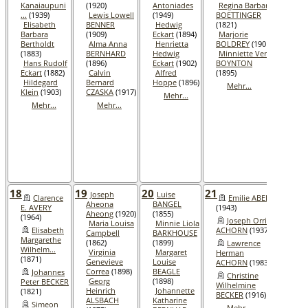
Kanaiaupuni
(1920)
Antoniades
Regina Barbara
BAKK
...
(1939)
Lewis Lowell
(1949)
BOETTINGER
(1927
Elisabeth
BENNER
Hedwig
(1821)
Barbara
(1909)
Eckart
(1894)
Marjorie
Fried
Bertholdt
Alma Anna
Henrietta
BOLDREY
(1901)
Wilh
(1883)
BERNHARD
Hedwig
Minniette Vera
BECK
Hans Rudolf
(1896)
Eckart
(1902)
BOYNTON
(1967
Eckart
(1882)
Calvin
Alfred
(1895)
Ca
Hildegard
Bernard
Hoppe
(1896)
Mehr...
Wilh.
Klein
(1903)
CZASKA
(1917)
Mehr...
Aug. 
Mehr...
Mehr...
(1832
Jo
Mart
BENN
(1844
Me
18
19
20
21
22
Joseph
Luise
Clarence
Emilie ABEL
A
Aheona
BANGEL
E. AVERY
(1943)
Bell
Aheong
(1920)
(1855)
(1964)
ACH
Joseph Orrin
Maria Louisa
Minnie Liola
(1909
Elisabeth
ACHORN
(1937)
Campbell
BARKHOUSE
Margarethe
Da
(1862)
(1899)
Lawrence
Wilhelm...
Elwy
Virginia
Margaret
Herman
(1871)
BAR
Genevieve
Louise
ACHORN
(1983)
(1904
Correa
(1898)
BEAGLE
Johannes
Christine
Georg
(1898)
Peter BECKER
He
Wilhelmine
Heinrich
Johannette
(1821)
Wilh
BECKER
(1916)
ALSBACH
Katharine
BECKE
Simeon
Mehr...