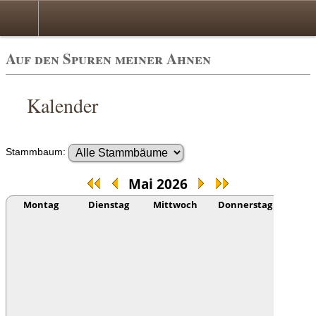
Auf den Spuren meiner Ahnen
Kalender
Stammbaum:
Mai 2026
Montag
Dienstag
Mittwoch
Donnerstag
Frei
1
L
Camp
AND
(1996
Wald
Fried
BAU
(1957