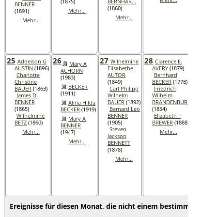
(1875)
BERNHAR...
(1902
BENNER
(1860)
Mehr...
(1891)
Herm
Mehr...
Mehr...
BECK
(1952
Me
25
26
27
28
29
Addeison G
Wilhelmine
Clarence E.
Mary A
Wi
AUSTIN
(1896)
Elisabethe
AVERY
(1879)
ACHORN
Paul
Charlotte
AUTOR
Bernhard
(1983)
Herr
Christine
(1849)
BECKER
(1778)
BART
BECKER
BAUER
(1863)
Carl Philipp
Friedrich
(1960
(1911)
James D.
Wilhelm
Wilhelm
Ha
BENNER
BAUER
(1892)
BRANDENBUR...
Alma Hilda
BLAK
(1865)
Bernard Leo
(1854)
BECKER
(1919)
(1902
Wilhelmine
BENNER
Elizabeth F
Mary A
BETZ
(1860)
(1905)
BREWER
(1888)
O
BENNER
Steven
Alfre
Mehr...
Mehr...
(1947)
Jackson
BRO
Mehr...
BENNETT
(1987
(1878)
So
Mehr...
Mari
CLAS
(1924
Me
Ereignisse für diesen Monat, die nicht einem bestimmten Tag