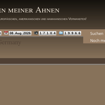
en meiner Ahnen
uropäischen, amerikanischen und hawaiianischen Verwandten!
Suchen
0
08
Aug
2026
1
7
1
0
4
1
9
9
6
6
 Germany
Noch m