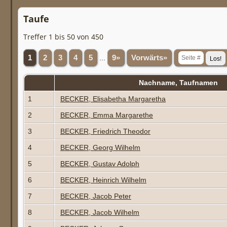
Taufe
Treffer 1 bis 50 von 450
1
2
3
4
5
...
9»
Vorwärts»
Nachname, Taufnamen
1
BECKER, Elisabetha Margaretha
2
BECKER, Emma Margarethe
3
BECKER, Friedrich Theodor
4
BECKER, Georg Wilhelm
5
BECKER, Gustav Adolph
6
BECKER, Heinrich Wilhelm
7
BECKER, Jacob Peter
8
BECKER, Jacob Wilhelm