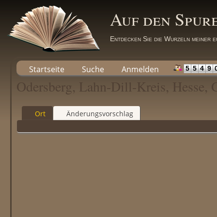
Auf den Spur
Entdecken Sie die Wurzeln meiner e
Startseite
Suche
Anmelden
5
5
4
9
Odersberg, Lahn-Dill-Kreis, Hesse,
Ort
Änderungsvorschlag