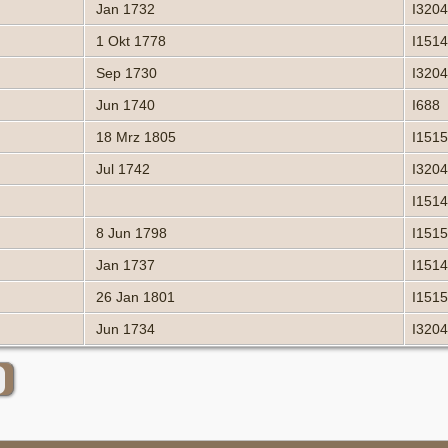
Jan 1732
I320
1 Okt 1778
I151
Sep 1730
I320
Jun 1740
I688
18 Mrz 1805
I151
Jul 1742
I320
I151
8 Jun 1798
I151
Jan 1737
I151
26 Jan 1801
I151
Jun 1734
I320