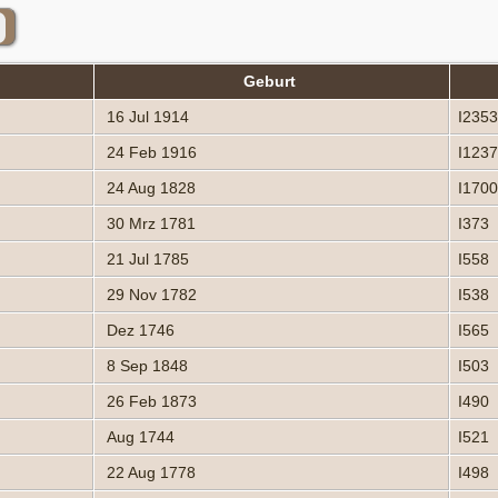
Geburt
16 Jul 1914
I235
24 Feb 1916
I123
24 Aug 1828
I170
30 Mrz 1781
I373
21 Jul 1785
I558
29 Nov 1782
I538
Dez 1746
I565
8 Sep 1848
I503
26 Feb 1873
I490
Aug 1744
I521
22 Aug 1778
I498