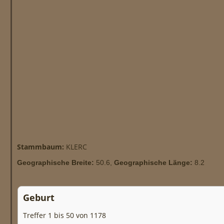
Stammbaum:
KLERC
Geographische Breite:
50.6,
Geographische Länge:
8.2
Geburt
Treffer 1 bis 50 von 1178