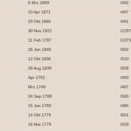
6 Mrz 1869
I492
10 Apr 1871
I497
29 Okt 1866
I491
30 Nov 1922
I129
11 Feb 1787
I137
26 Jan 1845
I502
12 Okt 1836
I510
28 Aug 1839
I508
Apr 1752
I493
Mrz 1749
I487
24 Sep 1788
I500
15 Jan 1760
I485
14 Okt 1779
I501
16 Mai 1779
I429