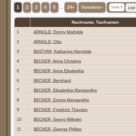
1
2
3
4
5
...
24»
Vorwärts»
Nachname, Taufnamen
1
ARNOLD, Emmy Mathilde
2
ARNOLD, Otto
3
BASTIAN, Katharina Henriette
4
BECKER, Anna Christina
5
BECKER, Anna Elisabetha
6
BECKER, Bernhard
7
BECKER, Elisabetha Margaretha
8
BECKER, Emma Margarethe
9
BECKER, Friedrich Theodor
10
BECKER, Georg Wilhelm
11
BECKER, George Philipp