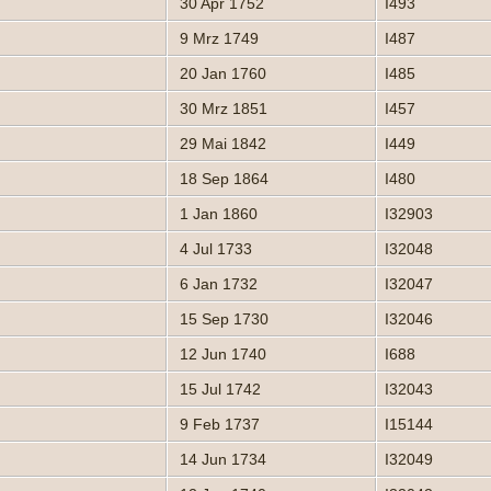
30 Apr 1752
I493
9 Mrz 1749
I487
20 Jan 1760
I485
30 Mrz 1851
I457
29 Mai 1842
I449
18 Sep 1864
I480
1 Jan 1860
I32903
4 Jul 1733
I32048
6 Jan 1732
I32047
15 Sep 1730
I32046
12 Jun 1740
I688
15 Jul 1742
I32043
9 Feb 1737
I15144
14 Jun 1734
I32049