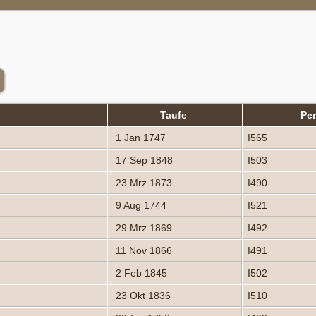
Taufe
Pe
1 Jan 1747
I565
17 Sep 1848
I503
23 Mrz 1873
I490
9 Aug 1744
I521
29 Mrz 1869
I492
11 Nov 1866
I491
2 Feb 1845
I502
23 Okt 1836
I510