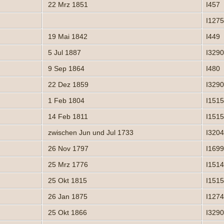
22 Mrz 1851
I457
I127
19 Mai 1842
I449
5 Jul 1887
I329
9 Sep 1864
I480
22 Dez 1859
I329
1 Feb 1804
I151
14 Feb 1811
I151
zwischen Jun und Jul 1733
I320
26 Nov 1797
I169
25 Mrz 1776
I151
25 Okt 1815
I151
26 Jan 1875
I127
25 Okt 1866
I329