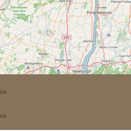
224
506