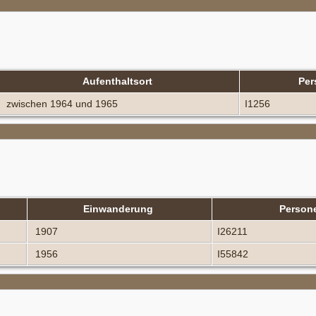
Aufenthaltsort
Per
zwischen 1964 und 1965
I1256
Einwanderung
Person
1907
I26211
1956
I55842