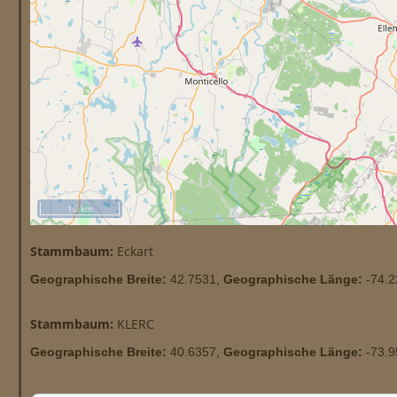
10 km
Stammbaum:
Eckart
Geographische Breite:
42.7531,
Geographische Länge:
-74.2
Stammbaum:
KLERC
Geographische Breite:
40.6357,
Geographische Länge:
-73.9