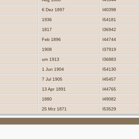
6 Dez 1897
I40398
1936
I54181
1817
I36942
Feb 1896
I44744
1908
I37919
um 1913
I36883
1 Jun 1904
I54130
7 Jul 1905
I45457
13 Apr 1891
I44765
1880
I49082
25 Mrz 1871
I53529