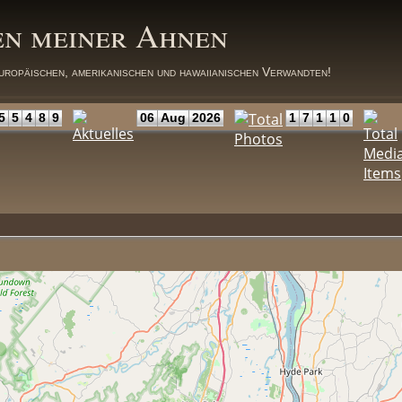
en meiner Ahnen
uropäischen, amerikanischen und hawaiianischen Verwandten!
5
5
4
8
9
06
Aug
2026
1
7
1
1
0