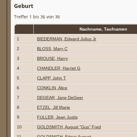
Geburt
Treffer 1 bis 36 von 36
Nachname, Taufnamen
1
BIEDERMAN, Edward Julius Jr
2
BLOSS, Mary C
3
BROUSE, Harry
4
CHANDLER, Harriet G
5
CLAPP, John T
6
CONKLIN, Alice
7
DEGEAR, Jane DeGeer
8
ETZEL, Jill Marie
9
FULLER, Jean Justis
10
GOLDSMITH, August "Gus" Fred
11
GOLDSMITH, Edgar August