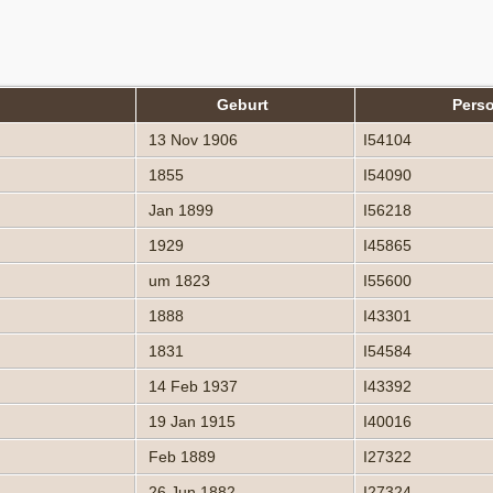
Geburt
Pers
13 Nov 1906
I54104
1855
I54090
Jan 1899
I56218
1929
I45865
um 1823
I55600
1888
I43301
1831
I54584
14 Feb 1937
I43392
19 Jan 1915
I40016
Feb 1889
I27322
26 Jun 1882
I27324