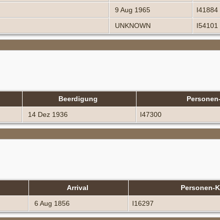
9 Aug 1965
I41884
UNKNOWN
I54101
Beerdigung
Personen
14 Dez 1936
I47300
Arrival
Personen-
6 Aug 1856
I16297