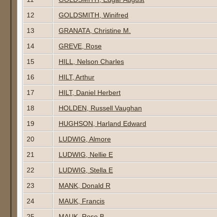
12
GOLDSMITH, Winifred
13
GRANATA, Christine M.
14
GREVE, Rose
15
HILL, Nelson Charles
16
HILT, Arthur
17
HILT, Daniel Herbert
18
HOLDEN, Russell Vaughan
19
HUGHSON, Harland Edward
20
LUDWIG, Almore
21
LUDWIG, Nellie E
22
LUDWIG, Stella E
23
MANK, Donald R
24
MAUK, Francis
25
MAUK, Rose B