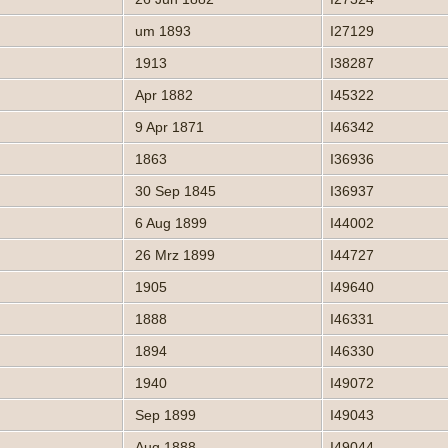
um 1893
I27129
1913
I38287
Apr 1882
I45322
9 Apr 1871
I46342
1863
I36936
30 Sep 1845
I36937
6 Aug 1899
I44002
26 Mrz 1899
I44727
1905
I49640
1888
I46331
1894
I46330
1940
I49072
Sep 1899
I49043
Aug 1888
I49044