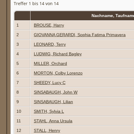
Treffer 1 bis 14 von 14
Nachname, Taufna
1
BROUSE, Harry
2
GIOVANNA GERARDI, Sophia Fatima Primavera
3
LEONARD, Terry
4
LUDWIG, Richard Bagley
5
MILLER, Orchard
6
MORTON, Colby Lorenzo
7
SHEEDY, Lucy C
8
SINSABAUGH, John W
9
SINSABAUGH, Lilian
10
SMITH, Sylvia L
11
STAHL, Anna Ursula
12
STALL, Henry