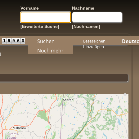
Vorname
Nachname
[Erweiterte Suche]
[Nachnamen]
Suchen
Deuts
1
9
9
6
6
Lesezeichen
hinzufügen
Noch mehr