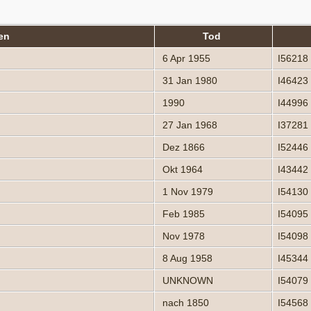
men
Tod
6 Apr 1955
I56218
31 Jan 1980
I46423
1990
I44996
27 Jan 1968
I37281
Dez 1866
I52446
Okt 1964
I43442
1 Nov 1979
I54130
Feb 1985
I54095
Nov 1978
I54098
8 Aug 1958
I45344
UNKNOWN
I54079
nach 1850
I54568