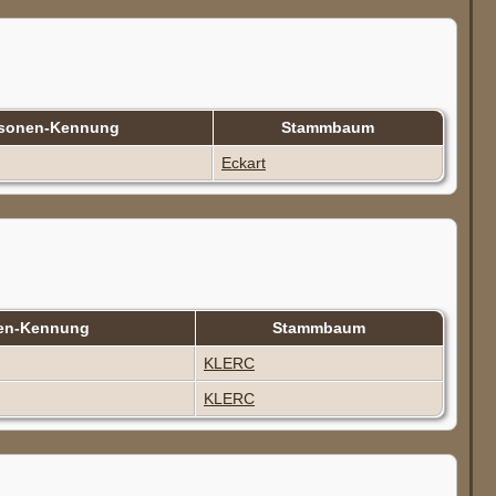
sonen-Kennung
Stammbaum
Eckart
en-Kennung
Stammbaum
KLERC
KLERC