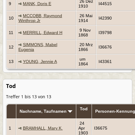
26 Dez
9
MANK, Doris E
I44515
1910
MCCOBB, Raymond
26 Mai
10
I42390
Winthrop Jr
1914
9 Nov
11
MERRILL, Edward H
I39798
1868
SIMMONS, Mabel
20 Mrz
12
I36676
Eugenia
1866
um
13
YOUNG, Jennie A
I43361
1864
Tod
Treffer 1 bis 13 von 13
Tod
Nachname, Taufnamen
Personen-Kennun
24
1
BRAMHALL, Mary K.
Apr
I36675
1903