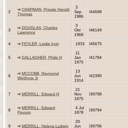
3
CHAPMAN, Private Harold
2
Sep
I44598
Thomas
1986
3
DOUGLAS, Charles
3
Okt
I46149
Lawrence
1968
4
FEYLER, Leslie Irvin
1933
I45675
11
5
GALLAGHER, Philip H
Jan
I41784
1975
13
MCCOBB, Raymond
6
Jun
I42390
Winthrop Jr
1914
21
7
MERRILL, Edward H
Nov
I39798
1875
MERRILL, Edward
4 Jul
8
I39794
Payson
1878
20
9
MERRILL, Helena Ludwig
Jun
I39796