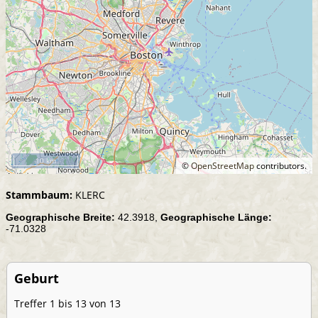
10 km
©
OpenStreetMap
contributors.
Stammbaum:
KLERC
Geographische Breite:
42.3918,
Geographische Länge:
-71.0328
Geburt
Treffer 1 bis 13 von 13