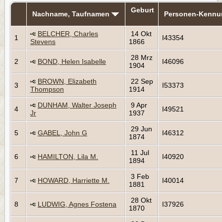
Geburt
Nachname, Taufnamen
Personen-Kennu
BELCHER, Charles
14 Okt
1
I43354
Stevens
1866
28 Mrz
2
BOND, Helen Isabelle
I46096
1904
BROWN, Elizabeth
22 Sep
3
I53373
Thompson
1914
DUNHAM, Walter Joseph
9 Apr
4
I49521
Jr
1937
29 Jun
5
GABEL, John G
I46312
1874
11 Jul
6
HAMILTON, Lila M.
I40920
1894
3 Feb
7
HOWARD, Harriette M.
I40014
1881
28 Okt
8
LUDWIG, Agnes Fostena
I37926
1870