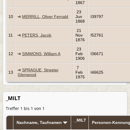
1867
23
10
MERRILL, Oliver Fernald
Jun
I39797
1868
21
11
PETERS, Jacob
Nov
I52761
1876
23
12
SIMMONS, William A
Feb
I36671
1906
7
SPRAGUE, Streeter
13
Feb
I46625
Glenwood
1975
_MILT
Treffer 1 bis 1 von 1
_MILT
Nachname, Taufnamen
Personen-Kennun