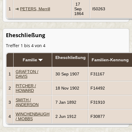
17
1
PETERS, Merrill
Sep
I50263
1864
Eheschließung
Treffer 1 bis 4 von 4
Eheschließung
Familie
Familien-Kennung
GRAFTON /
1
30 Sep 1907
F31167
DAVIS
PITCHER /
2
18 Nov 1902
F14492
HOWARD
SMITH /
3
7 Jan 1892
F31910
ANDERSON
WINCHENBAUGH
4
2 Jun 1912
F30877
/ MOBBS