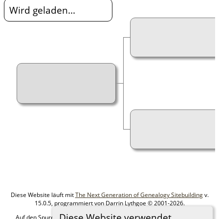
Wird geladen...
Diese Website läuft mit
The Next Generation of Genealogy Sitebuilding
v.
15.0.5, programmiert von Darrin Lythgoe © 2001-2026.
Diese Website verwendet
Auf den Spuren meiner Ahnen - erstellt und betreut von
MIchael Klein