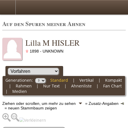
Auf den Spuren meiner Ahnen
Lilla M HISLER
1898 - UNKNOWN
Generationen:
Standard
|
Vertikal
|
Kompakt
|
Rahmen
|
Nur Text
|
Ahnenliste
|
Fan Chart
|
Medien
Ziehen oder scrollen, um mehr zu sehen
= Zusatz-Angaben
= neuen Stammbaum zeigen