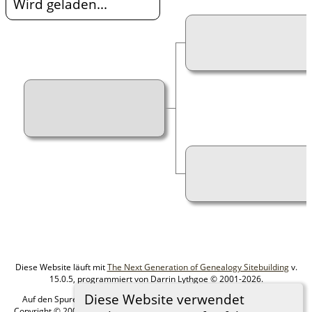
Wird geladen...
Diese Website läuft mit
The Next Generation of Genealogy Sitebuilding
v.
15.0.5, programmiert von Darrin Lythgoe © 2001-2026.
Diese Website verwendet
Auf den Spuren meiner Ahnen - erstellt und betreut von
MIchael Klein
Copyright © 2005-2026 Alle Rechte vorbehalten. |
Datenschutzerklärung
.