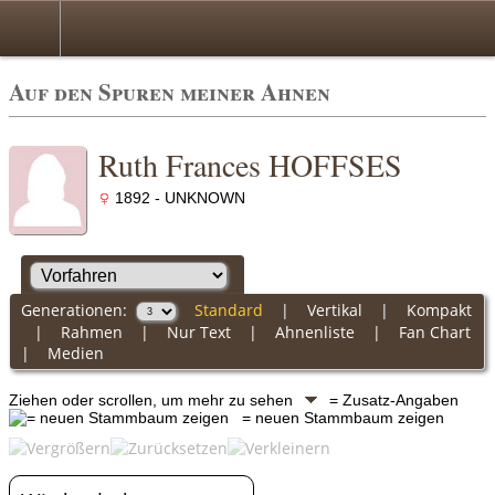
Auf den Spuren meiner Ahnen
Ruth Frances HOFFSES
1892 - UNKNOWN
Generationen:
Standard
|
Vertikal
|
Kompakt
|
Rahmen
|
Nur Text
|
Ahnenliste
|
Fan Chart
|
Medien
Ziehen oder scrollen, um mehr zu sehen
= Zusatz-Angaben
= neuen Stammbaum zeigen