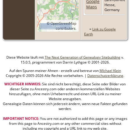
Hesse,
Germany
©
OpenStreetMap
10 km
contributors.
=
Link zu Google
Earth
Diese Website läuft mit
The Next Generation of Genealogy Sitebuilding
v.
15.0.5, programmiert von Darrin Lythgoe © 2001-2026.
Auf den Spuren meiner Ahnen - erstellt und betreut von
MIchael Klein
Copyright © 2005-2026 Alle Rechte vorbehalten. |
Datenschutzerklärung
.
WICHTIGER HINWEIS:
Sie sind nicht berechtigt, diese Seite oder Bilder von
dieser Seite zu Ancestry.com oder anderen kommerziellen Websites
hinzuzufügen, ohne mein Urheberrecht und einen URL-Link zu meiner
Website anzugeben.
Genealogie-Daten können sich jederzeit ändern, wenn neue Fakten gefunden
werden.
IMPORTANT NOTICE:
You are not authorized to add this page or any images
from this page to Ancestry.com or any other commercial sites without
including my copyright and a URL link to my web site.