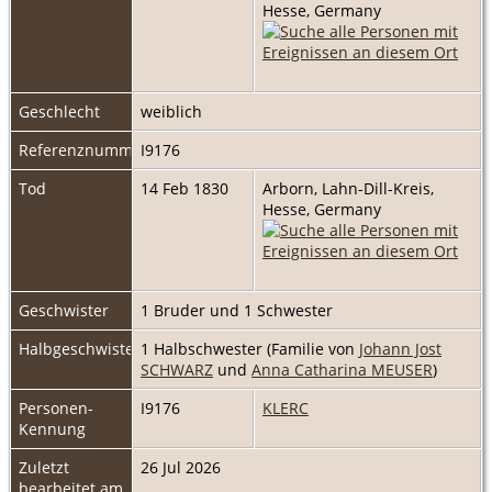
Hesse, Germany
Geschlecht
weiblich
Referenznummer
I9176
Tod
14 Feb 1830
Arborn, Lahn-Dill-Kreis,
Hesse, Germany
Geschwister
1 Bruder und 1 Schwester
Halbgeschwister
1 Halbschwester (Familie von
Johann Jost
SCHWARZ
und
Anna Catharina MEUSER
)
Personen-
I9176
KLERC
Kennung
Zuletzt
26 Jul 2026
bearbeitet am