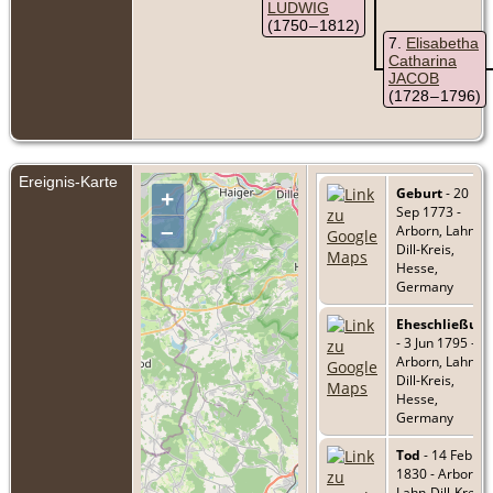
LUDWIG
(1750 – 1812)
7
Elisabetha
Catharina
JACOB
(1728 – 1796)
Ereignis-Karte
Geburt
- 20
+
Sep 1773 -
–
Arborn, Lahn-
Dill-Kreis,
Hesse,
Germany
Eheschließun
- 3 Jun 1795 -
Arborn, Lahn-
Dill-Kreis,
Hesse,
Germany
Tod
- 14 Feb
1830 - Arborn,
Lahn-Dill-Kreis,