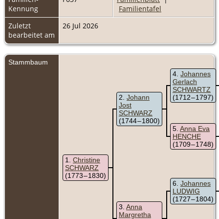
Kennung
Familientafel
Zuletzt
26 Jul 2026
bearbeitet am
Stammbaum
4
Johannes
Gerlach
SCHWARTZ
2
Johann
(1712 – 1797)
Jost
SCHWARZ
(1744 – 1800)
5
Anna Eva
HENCHE
(1709 – 1748)
1
Christine
SCHWARZ
(1773 – 1830)
6
Johannes
LUDWIG
(1727 – 1804)
3
Anna
Margretha