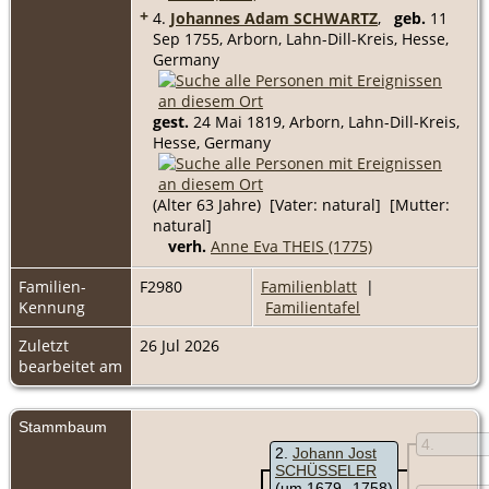
+
4.
Johannes Adam SCHWARTZ
,
geb.
11
Sep 1755, Arborn, Lahn-Dill-Kreis, Hesse,
Germany
gest.
24 Mai 1819, Arborn, Lahn-Dill-Kreis,
Hesse, Germany
(Alter 63 Jahre) [Vater: natural] [Mutter:
natural]
verh.
Anne Eva THEIS (1775)
Familien-
F2980
Familienblatt
|
Kennung
Familientafel
Zuletzt
26 Jul 2026
bearbeitet am
Stammbaum
4
2
Johann Jost
SCHÜSSELER
(um 1679 – 1758)