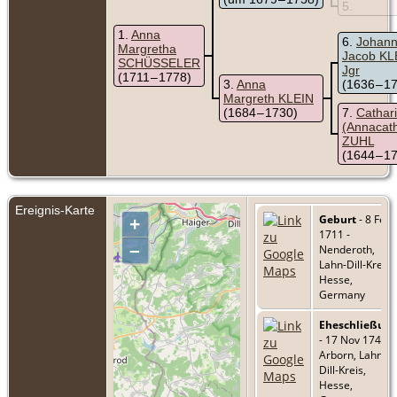
5
1
Anna
6
Johan
Margretha
Jacob KL
SCHÜSSELER
Jgr
(1711 – 1778)
3
Anna
(1636 – 1
Margreth KLEIN
(1684 – 1730)
7
Cathar
(Annacath
ZUHL
(1644 – 1
Ereignis-Karte
Geburt
- 8 Feb
+
1711 -
–
Nenderoth,
Lahn-Dill-Kreis,
Hesse,
Germany
Eheschließun
- 17 Nov 1743 -
Arborn, Lahn-
Dill-Kreis,
Hesse,