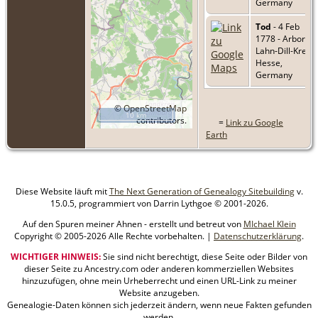
Germany
Tod
- 4 Feb
1778 - Arborn,
Lahn-Dill-Kreis,
Hesse,
Germany
©
OpenStreetMap
10 km
contributors.
=
Link zu Google
Earth
Diese Website läuft mit
The Next Generation of Genealogy Sitebuilding
v.
15.0.5, programmiert von Darrin Lythgoe © 2001-2026.
Auf den Spuren meiner Ahnen - erstellt und betreut von
MIchael Klein
Copyright © 2005-2026 Alle Rechte vorbehalten. |
Datenschutzerklärung
.
WICHTIGER HINWEIS:
Sie sind nicht berechtigt, diese Seite oder Bilder von
dieser Seite zu Ancestry.com oder anderen kommerziellen Websites
hinzuzufügen, ohne mein Urheberrecht und einen URL-Link zu meiner
Website anzugeben.
Genealogie-Daten können sich jederzeit ändern, wenn neue Fakten gefunden
werden.