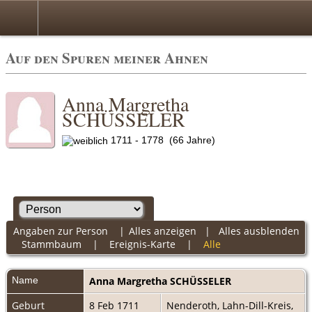
Auf den Spuren meiner Ahnen
Anna Margretha
SCHÜSSELER
1711 - 1778 (66 Jahre)
Angaben zur Person
|
Alles anzeigen
|
Alles ausblenden
Stammbaum
|
Ereignis-Karte
|
Alle
Name
Anna Margretha
SCHÜSSELER
Geburt
8 Feb 1711
Nenderoth, Lahn-Dill-Kreis,