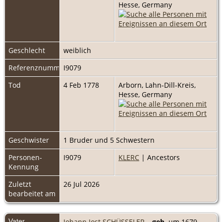
Hesse, Germany
Geschlecht
weiblich
Referenznummer
I9079
Tod
4 Feb 1778
Arborn, Lahn-Dill-Kreis,
Hesse, Germany
Geschwister
1 Bruder und 5 Schwestern
Personen-
I9079
KLERC
| Ancestors
Kennung
Zuletzt
26 Jul 2026
bearbeitet am
Vater
Johann Jost SCHÜSSELER
,
geb.
um 1679