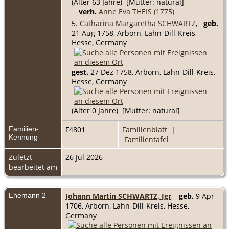
(Alter 63 Jahre) [Mutter: natural]
verh.
Anne Eva THEIS (1775)
5.
Catharina Margaretha SCHWARTZ
,
geb.
21 Aug 1758, Arborn, Lahn-Dill-Kreis,
Hesse, Germany
gest.
27 Dez 1758, Arborn, Lahn-Dill-Kreis,
Hesse, Germany
(Alter 0 Jahre) [Mutter: natural]
Familien-
F4801
Familienblatt
|
Kennung
Familientafel
Zuletzt
26 Jul 2026
bearbeitet am
Ehemann 2
Johann Martin SCHWARTZ, Jgr
,
geb.
9 Apr
1706, Arborn, Lahn-Dill-Kreis, Hesse,
Germany