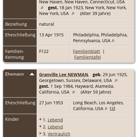
New Haven, New Haven, Connecticut, USA
gest.
18 Jan 1923, New York, New York,
New York, USA
(Alter 39 Jahre)
Beziehung
natural
Eheschließung
13 Apr 1915
Philadelphia, Philadelphia,
Pennsylvania, USA
Familien-
F122
Familienblatt
|
Kennung
Familientafel
Ehemann
Granville Lee NEWMAN
,
geb.
29 Jun 1925,
Georgetown, Sussex, Delaware, USA
gest.
1 Sep 1984, Hayward, Alameda,
California, USA
(Alter 59 Jahre)
Eheschließung
27 Jun 1953
Long Beach, Los Angeles,
California, USA
[
4
]
Kinder
+
1.
Lebend
+
2.
Lebend
>
3.
Vertraulich