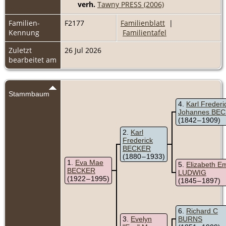
verh.
Tawny PRESS (2006)
Familien-
F2177
Familienblatt
|
Kennung
Familientafel
Zuletzt
26 Jul 2026
bearbeitet am
Stammbaum
4
Karl Frederi
Johannes BE
(1842 – 1909)
2
Karl
Frederick
BECKER
(1880 – 1933)
1
Eva Mae
5
Elizabeth 
BECKER
LUDWIG
(1922 – 1995)
(1845 – 1897)
6
Richard C
3
Evelyn
BURNS