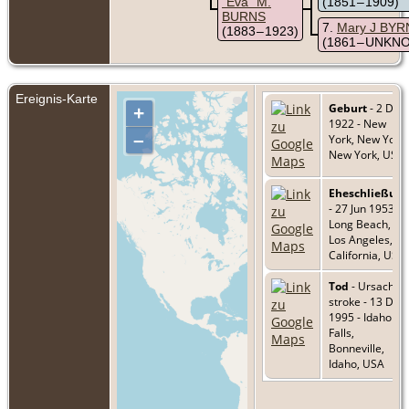
"Eva" M.
(1851 – 1909)
BURNS
7
Mary J BY
(1883 – 1923)
(1861 – UNKN
Ereignis-Karte
Geburt
- 2 Dez
+
1922 - New
–
York, New York,
New York, USA
Eheschließun
- 27 Jun 1953 -
Long Beach,
Los Angeles,
California, USA
Tod
- Ursache:
stroke - 13 Dez
1995 - Idaho
Falls,
Bonneville,
Idaho, USA