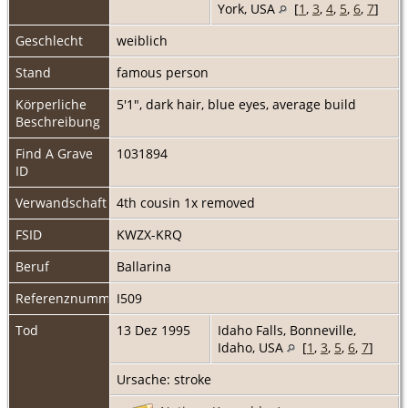
York, USA
[
1
,
3
,
4
,
5
,
6
,
7
]
Geschlecht
weiblich
Stand
famous person
Körperliche
5'1", dark hair, blue eyes, average build
Beschreibung
Find A Grave
1031894
ID
Verwandschaft
4th cousin 1x removed
FSID
KWZX-KRQ
Beruf
Ballarina
Referenznummer
I509
Tod
13 Dez 1995
Idaho Falls, Bonneville,
Idaho, USA
[
1
,
3
,
5
,
6
,
7
]
Ursache: stroke