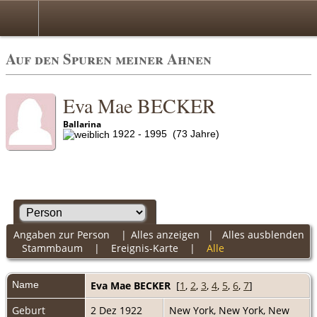
Auf den Spuren meiner Ahnen
Eva Mae BECKER
Ballarina
1922 - 1995 (73 Jahre)
Angaben zur Person
|
Alles anzeigen
|
Alles ausblenden
Stammbaum
|
Ereignis-Karte
|
Alle
Name
Eva Mae
BECKER
[
1
,
2
,
3
,
4
,
5
,
6
,
7
]
Geburt
2 Dez 1922
New York, New York, New