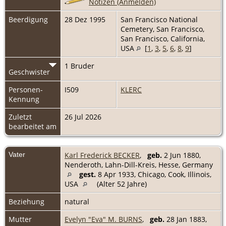
Notizen (Anmelden)
Beerdigung
28 Dez 1995
San Francisco National
Cemetery, San Francisco,
San Francisco, California,
USA
[
1
,
3
,
5
,
6
,
8
,
9
]
1 Bruder
Geschwister
Personen-
I509
KLERC
Kennung
Zuletzt
26 Jul 2026
bearbeitet am
Vater
Karl Frederick BECKER
,
geb.
2 Jun 1880,
Nenderoth, Lahn-Dill-Kreis, Hesse, Germany
gest.
8 Apr 1933, Chicago, Cook, Illinois,
USA
(Alter 52 Jahre)
Beziehung
natural
Mutter
Evelyn "Eva" M. BURNS
,
geb.
28 Jan 1883,