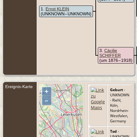
1
Ernst KLEIN
(UNKNOWN – UNKNOWN)
3
Cäcilie
SCHIFFER
(um 1876 – 1918)
Ereignis-Karte
Geburt
-
+
UNKNOWN
–
- Riehl,
Köln,
Nordrhein-
Westfalen,
Germany
Tod
-
UNKNOWN