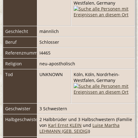
Westfalen, Germany
Geschlecht
männlich
Beruf
Schlosser
Referenznummer
I4465
Religion
neu-apostholisch
Tod
UNKNOWN
Köln, Köln, Nordrhein-
Westfalen, Germany
Geschwister
3 Schwestern
Halbgeschwister
2 Halbbrüder und 3 Halbschwestern (Familie
von
Karl Ernst KLEIN
und
Luise Martha
LEHMANN (GEB. SEIDIG)
)