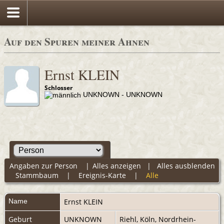
Auf den Spuren meiner Ahnen
Ernst KLEIN
Schlosser
UNKNOWN - UNKNOWN
Angaben zur Person
|
Alles anzeigen
|
Alles ausblenden
Stammbaum
|
Ereignis-Karte
|
Alle
Name
Ernst
KLEIN
Geburt
UNKNOWN
Riehl, Köln, Nordrhein-