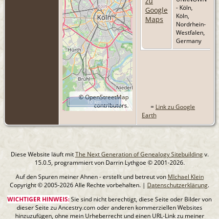
- Köln,
Köln,
Nordrhein-
Westfalen,
Germany
©
OpenStreetMap
10 km
contributors.
=
Link zu Google
Earth
Diese Website läuft mit
The Next Generation of Genealogy Sitebuilding
v.
15.0.5, programmiert von Darrin Lythgoe © 2001-2026.
Auf den Spuren meiner Ahnen - erstellt und betreut von
MIchael Klein
Copyright © 2005-2026 Alle Rechte vorbehalten. |
Datenschutzerklärung
.
WICHTIGER HINWEIS:
Sie sind nicht berechtigt, diese Seite oder Bilder von
dieser Seite zu Ancestry.com oder anderen kommerziellen Websites
hinzuzufügen, ohne mein Urheberrecht und einen URL-Link zu meiner