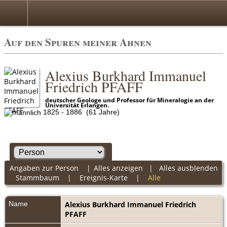
Auf den Spuren meiner Ahnen
Alexius Burkhard Immanuel
Friedrich PFAFF
deutscher Geologe und Professor für Mineralogie an der
Universität Erlangen.
1825 - 1886 (61 Jahre)
Angaben zur Person
|
Alles anzeigen
|
Alles ausblenden
Stammbaum
|
Ereignis-Karte
|
Alle
Name
Alexius Burkhard Immanuel Friedrich
PFAFF