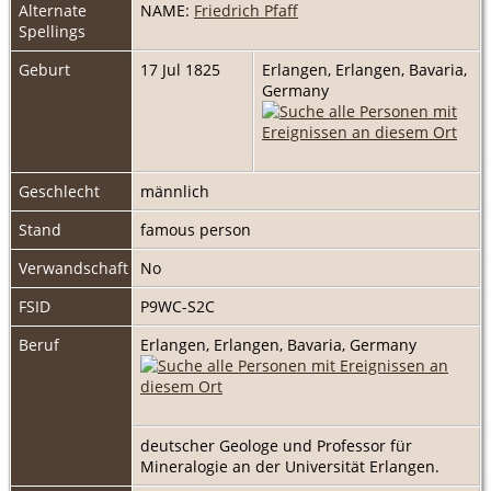
Alternate
NAME:
Friedrich Pfaff
Spellings
Geburt
17 Jul 1825
Erlangen, Erlangen, Bavaria,
Germany
Geschlecht
männlich
Stand
famous person
Verwandschaft
No
FSID
P9WC-S2C
Beruf
Erlangen, Erlangen, Bavaria, Germany
deutscher Geologe und Professor für
Mineralogie an der Universität Erlangen.