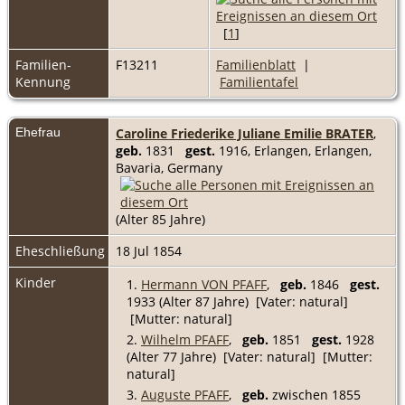
[
1
]
Familien-
F13211
Familienblatt
|
Kennung
Familientafel
Ehefrau
Caroline Friederike Juliane Emilie BRATER
,
geb.
1831
gest.
1916, Erlangen, Erlangen,
Bavaria, Germany
(Alter 85 Jahre)
Eheschließung
18 Jul 1854
Kinder
1.
Hermann VON PFAFF
,
geb.
1846
gest.
1933 (Alter 87 Jahre) [Vater: natural]
[Mutter: natural]
2.
Wilhelm PFAFF
,
geb.
1851
gest.
1928
(Alter 77 Jahre) [Vater: natural] [Mutter:
natural]
3.
Auguste PFAFF
,
geb.
zwischen 1855