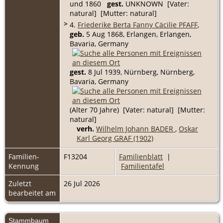
und 1860
gest.
UNKNOWN [Vater:
natural] [Mutter: natural]
>
4.
Friederike Berta Fanny Cäcilie PFAFF
,
geb.
5 Aug 1868, Erlangen, Erlangen,
Bavaria, Germany
gest.
8 Jul 1939, Nürnberg, Nürnberg,
Bavaria, Germany
(Alter 70 Jahre) [Vater: natural] [Mutter:
natural]
verh.
Wilhelm Johann BADER
,
Oskar
Karl Georg GRAF (1902)
Familien-
F13204
Familienblatt
|
Kennung
Familientafel
Zuletzt
26 Jul 2026
bearbeitet am
Stammbaum