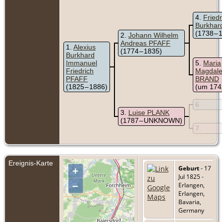
4
Friedr
Burkhar
(1738 – 
2
Johann Wilhelm
Andreas PFAFF
1
Alexius
(1774 – 1835)
Burkhard
Immanuel
5
Maria
Friedrich
Magdal
PFAFF
BRAND
(1825 – 1886)
(um 1742
6
3
Luise PLANK
(1787 – UNKNOWN)
7
Ereignis-Karte
Geburt
- 17
+
Jul 1825 -
–
Erlangen,
Erlangen,
Bavaria,
Germany