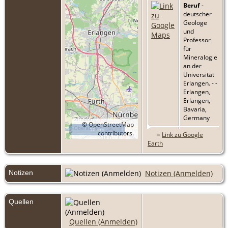
Beruf
-
deutscher
Geologe
und
Professor
für
Mineralogie
an der
Universität
Erlangen. - -
Erlangen,
Erlangen,
Bavaria,
Germany
©
OpenStreetMap
10 km
contributors.
=
Link zu Google
Tod
- 18 Jul
Earth
1886 -
Erlangen,
Erlangen,
Bavaria,
Notizen
Notizen (Anmelden)
Germany
Quellen
Quellen (Anmelden)