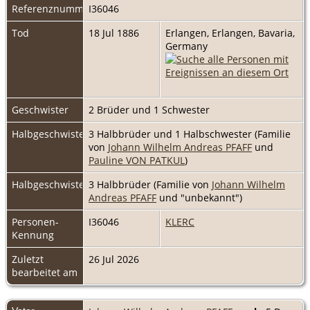
Referenznummer
I36046
Tod
18 Jul 1886
Erlangen, Erlangen, Bavaria,
Germany
Geschwister
2 Brüder und 1 Schwester
Halbgeschwister
3 Halbbrüder und 1 Halbschwester (Familie
von
Johann Wilhelm Andreas PFAFF
und
Pauline VON PATKUL
)
Halbgeschwister
3 Halbbrüder (Familie von
Johann Wilhelm
Andreas PFAFF
und "unbekannt")
Personen-
I36046
KLERC
Kennung
Zuletzt
26 Jul 2026
bearbeitet am