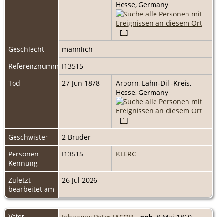
Hesse, Germany
[
1
]
Geschlecht
männlich
Referenznummer
I13515
Tod
27 Jun 1878
Arborn, Lahn-Dill-Kreis,
Hesse, Germany
[
1
]
Geschwister
2 Brüder
Personen-
I13515
KLERC
Kennung
Zuletzt
26 Jul 2026
bearbeitet am
Vater
Johannes Peter JACOB
,
geb.
8 Mai 1810,