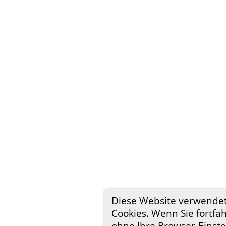
Diese Website verwende
Cookies. Wenn Sie fortfa
ohne Ihre Browser-Einst