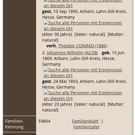
gest.
10 Sep 1895, Arborn, Lahn-Dill-Kreis,
Hesse, Germany
(Alter 30 Jahre) [Vater: natural] [Mutter:
natural]
verh.
Theodor CONRAD (1886)
2.
Johannes Wilhelm JACOB
,
geb.
15 Jun
1869, Arborn, Lahn-Dill-Kreis, Hesse,
Germany
gest.
24 Mai 1893, Arborn, Lahn-Dill-Kreis,
Hesse, Germany
(Alter 23 Jahre) [Vater: natural] [Mutter:
natural]
Familien-
F4804
Familienblatt
|
Kennung
Familientafel