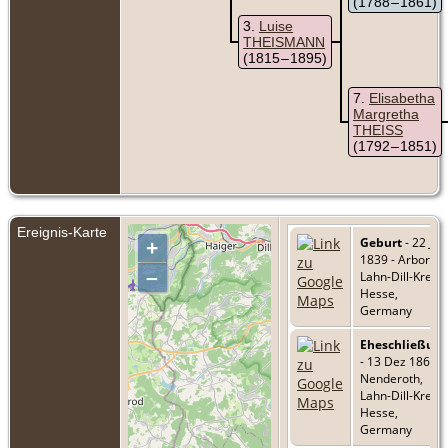
(1788 – 1861)
3
Luise
THEISMANN
(1815 – 1895)
7
Elisabetha
Margretha
THEISS
(1792 – 1851)
Ereignis-Karte
Geburt
- 22 Jan
+
1839 - Arborn,
–
Lahn-Dill-Kreis,
Hesse,
Germany
Eheschließun
- 13 Dez 1863 -
Nenderoth,
Lahn-Dill-Kreis,
Hesse,
Germany