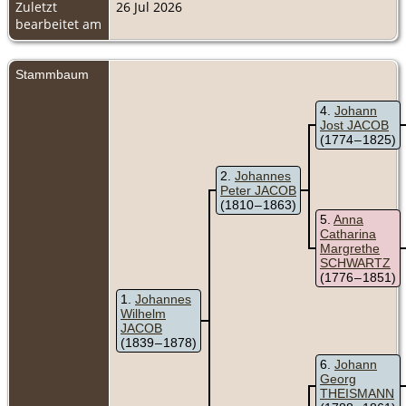
Zuletzt
26 Jul 2026
bearbeitet am
Stammbaum
4
Johann
Jost JACOB
(1774 – 1825)
2
Johannes
Peter JACOB
(1810 – 1863)
5
Anna
Catharina
Margrethe
SCHWARTZ
(1776 – 1851)
1
Johannes
Wilhelm
JACOB
(1839 – 1878)
6
Johann
Georg
THEISMANN