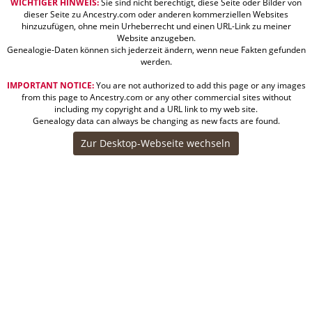
WICHTIGER HINWEIS:
Sie sind nicht berechtigt, diese Seite oder Bilder von
dieser Seite zu Ancestry.com oder anderen kommerziellen Websites
hinzuzufügen, ohne mein Urheberrecht und einen URL-Link zu meiner
Website anzugeben.
Genealogie-Daten können sich jederzeit ändern, wenn neue Fakten gefunden
werden.
IMPORTANT NOTICE:
You are not authorized to add this page or any images
from this page to Ancestry.com or any other commercial sites without
including my copyright and a URL link to my web site.
Genealogy data can always be changing as new facts are found.
Zur Desktop-Webseite wechseln