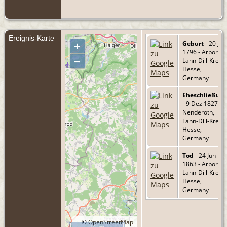
Ereignis-Karte
Geburt
- 20 Jun
+
1796 - Arborn,
–
Lahn-Dill-Kreis,
Hesse,
Germany
Eheschließun
- 9 Dez 1827 -
Nenderoth,
Lahn-Dill-Kreis,
Hesse,
Germany
Tod
- 24 Jun
1863 - Arborn,
Lahn-Dill-Kreis,
Hesse,
Germany
©
OpenStreetMap
10 km