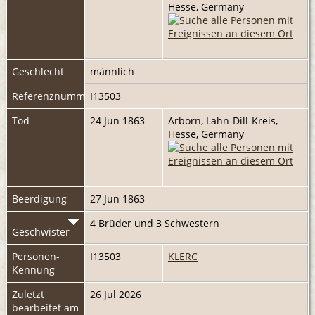
Hesse, Germany
Geschlecht
männlich
Referenznummer
I13503
Tod
24 Jun 1863
Arborn, Lahn-Dill-Kreis,
Hesse, Germany
Beerdigung
27 Jun 1863
4 Brüder und 3 Schwestern
Geschwister
Personen-
I13503
KLERC
Kennung
Zuletzt
26 Jul 2026
bearbeitet am