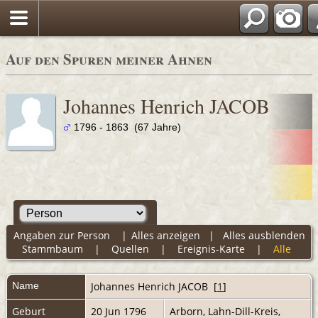
Auf den Spuren meiner Ahnen
Johannes Henrich JACOB
1796 - 1863 (67 Jahre)
Angaben zur Person
|
Alles anzeigen
|
Alles ausblenden
Stammbaum
|
Quellen
|
Ereignis-Karte
|
Alle
Name
Johannes Henrich
JACOB
[
1
]
Geburt
20 Jun 1796
Arborn, Lahn-Dill-Kreis,