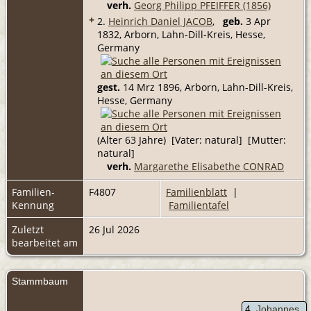
verh.
Georg Philipp PFEIFFER (1856)
+
2.
Heinrich Daniel JACOB
,
geb.
3 Apr
1832, Arborn, Lahn-Dill-Kreis, Hesse,
Germany
gest.
14 Mrz 1896, Arborn, Lahn-Dill-Kreis,
Hesse, Germany
(Alter 63 Jahre) [Vater: natural] [Mutter:
natural]
verh.
Margarethe Elisabethe CONRAD
Familien-
F4807
Familienblatt
|
Kennung
Familientafel
Zuletzt
26 Jul 2026
bearbeitet am
Stammbaum
4
Johannes