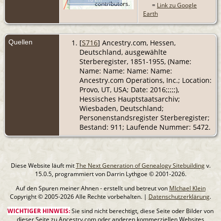
contributors.
=
Link zu Google
Earth
Quellen
[
S716
] Ancestry.com, Hessen,
Deutschland, ausgewählte
Sterberegister, 1851-1955, (Name:
Name: Name: Name: Name:
Ancestry.com Operations, Inc.; Location:
Provo, UT, USA; Date: 2016;;;;;),
Hessisches Hauptstaatsarchiv;
Wiesbaden, Deutschland;
Personenstandsregister Sterberegister;
Bestand: 911; Laufende Nummer: 5472.
Diese Website läuft mit
The Next Generation of Genealogy Sitebuilding
v.
15.0.5, programmiert von Darrin Lythgoe © 2001-2026.
Auf den Spuren meiner Ahnen - erstellt und betreut von
MIchael Klein
Copyright © 2005-2026 Alle Rechte vorbehalten. |
Datenschutzerklärung
.
WICHTIGER HINWEIS:
Sie sind nicht berechtigt, diese Seite oder Bilder von
dieser Seite zu Ancestry.com oder anderen kommerziellen Websites