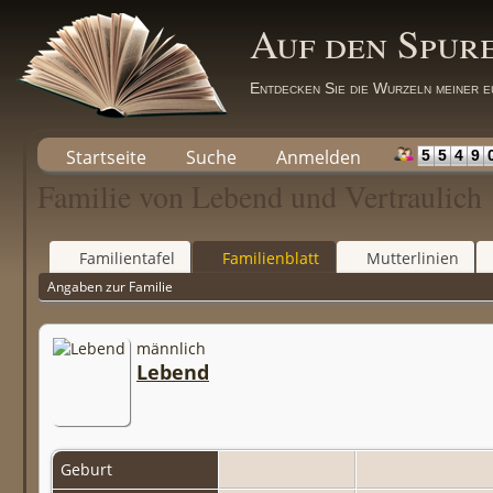
Auf den Spur
Entdecken Sie die Wurzeln meiner e
Startseite
Suche
Anmelden
5
5
4
9
Familie von Lebend und Vertraulich
Familientafel
Familienblatt
Mutterlinien
Angaben zur Familie
männlich
Lebend
Geburt