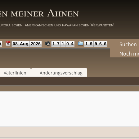
en meiner Ahnen
uropäischen, amerikanischen und hawaiianischen Verwandten!
Suchen
0
08
Aug
2026
1
7
1
0
4
1
9
9
6
6
Noch m
Vaterlinien
Änderungsvorschlag