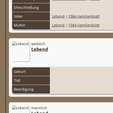
Eheschließung
Vater
Lebend
|
F384 Familienblatt
Mutter
Lebend
|
F384 Familienblatt
weiblich
Lebend
Geburt
Tod
Beerdigung
männlich