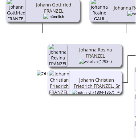
Johann Gottfried
Johanna Ro
FRÄNZEL
Johanna Rosina
FRÄNZEL
(1798- )
Johann Christian
Friedrich FRÄNZEL, Sr
(1804-1867)