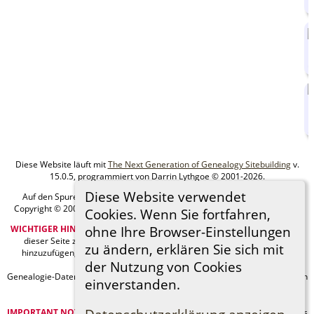
Diese Website läuft mit
The Next Generation of Genealogy Sitebuilding
v.
15.0.5, programmiert von Darrin Lythgoe © 2001-2026.
Diese Website verwendet
Auf den Spuren meiner Ahnen - erstellt und betreut von
MIchael Klein
Copyright © 2005-2026 Alle Rechte vorbehalten. |
Datenschutzerklärung
.
Cookies. Wenn Sie fortfahren,
WICHTIGER HINWEIS:
Sie sind nicht berechtigt, diese Seite oder Bilder von
ohne Ihre Browser-Einstellungen
dieser Seite zu Ancestry.com oder anderen kommerziellen Websites
zu ändern, erklären Sie sich mit
hinzuzufügen, ohne mein Urheberrecht und einen URL-Link zu meiner
der Nutzung von Cookies
Website anzugeben.
Genealogie-Daten können sich jederzeit ändern, wenn neue Fakten gefunden
einverstanden.
werden.
IMPORTANT NOTICE:
You are not authorized to add this page or any images