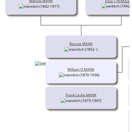
Marcus MANK
Eliza J. PENDLE
(1842-
(1842-1917)
Roscoe MANK
(1852- )
William O MANK
(1870-1936)
Frank Leslie MANK
(1873-1947)