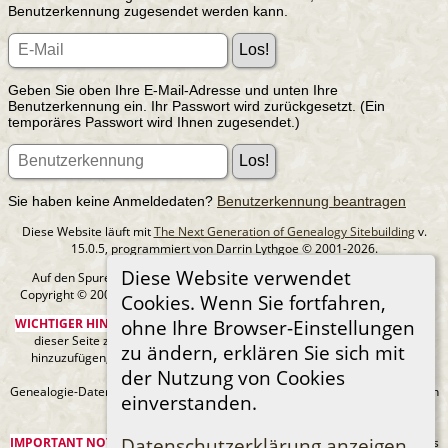
Benutzerkennung zugesendet werden kann.
Geben Sie oben Ihre E-Mail-Adresse und unten Ihre
Benutzerkennung ein. Ihr Passwort wird zurückgesetzt. (Ein
temporäres Passwort wird Ihnen zugesendet.)
Sie haben keine Anmeldedaten?
Benutzerkennung beantragen
Diese Website läuft mit
The Next Generation of Genealogy Sitebuilding
v.
15.0.5, programmiert von Darrin Lythgoe © 2001-2026.
Diese Website verwendet
Auf den Spuren meiner Ahnen - erstellt und betreut von
MIchael Klein
Copyright © 2005-2026 Alle Rechte vorbehalten. |
Datenschutzerklärung
.
Cookies. Wenn Sie fortfahren,
ohne Ihre Browser-Einstellungen
WICHTIGER HINWEIS:
Sie sind nicht berechtigt, diese Seite oder Bilder von
dieser Seite zu Ancestry.com oder anderen kommerziellen Websites
zu ändern, erklären Sie sich mit
hinzuzufügen, ohne mein Urheberrecht und einen URL-Link zu meiner
der Nutzung von Cookies
Website anzugeben.
Genealogie-Daten können sich jederzeit ändern, wenn neue Fakten gefunden
einverstanden.
werden.
Datenschutzerklärung anzeigen
IMPORTANT NOTICE:
You are not authorized to add this page or any images