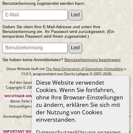
Benutzerkennung zugesendet werden kann.
Geben Sie oben Ihre E-Mail-Adresse und unten Ihre
Benutzerkennung ein. Ihr Passwort wird zurückgesetzt. (Ein
temporäres Passwort wird Ihnen zugesendet.)
Sie haben keine Anmeldedaten?
Benutzerkennung beantragen
Diese Website läuft mit
The Next Generation of Genealogy Sitebuilding
v.
15.0.5, programmiert von Darrin Lythgoe © 2001-2026.
Diese Website verwendet
Auf den Spuren meiner Ahnen - erstellt und betreut von
MIchael Klein
Copyright © 2005-2026 Alle Rechte vorbehalten. |
Datenschutzerklärung
.
Cookies. Wenn Sie fortfahren,
ohne Ihre Browser-Einstellungen
WICHTIGER HINWEIS:
Sie sind nicht berechtigt, diese Seite oder Bilder von
dieser Seite zu Ancestry.com oder anderen kommerziellen Websites
zu ändern, erklären Sie sich mit
hinzuzufügen, ohne mein Urheberrecht und einen URL-Link zu meiner
der Nutzung von Cookies
Website anzugeben.
Genealogie-Daten können sich jederzeit ändern, wenn neue Fakten gefunden
einverstanden.
werden.
Datenschutzerklärung anzeigen
IMPORTANT NOTICE:
You are not authorized to add this page or any images