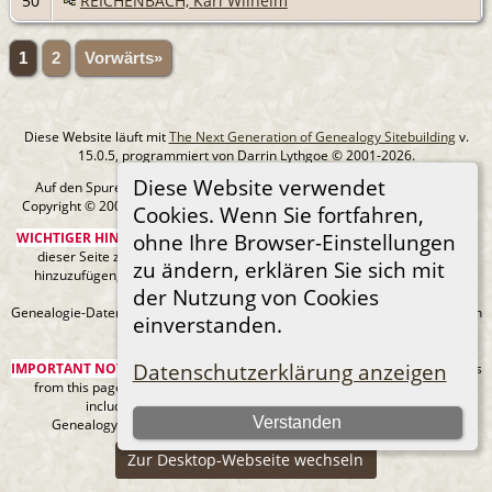
50
REICHENBACH, Karl Wilhelm
1
2
Vorwärts»
Diese Website läuft mit
The Next Generation of Genealogy Sitebuilding
v.
15.0.5, programmiert von Darrin Lythgoe © 2001-2026.
Diese Website verwendet
Auf den Spuren meiner Ahnen - erstellt und betreut von
MIchael Klein
Copyright © 2005-2026 Alle Rechte vorbehalten. |
Datenschutzerklärung
.
Cookies. Wenn Sie fortfahren,
WICHTIGER HINWEIS:
Sie sind nicht berechtigt, diese Seite oder Bilder von
ohne Ihre Browser-Einstellungen
dieser Seite zu Ancestry.com oder anderen kommerziellen Websites
zu ändern, erklären Sie sich mit
hinzuzufügen, ohne mein Urheberrecht und einen URL-Link zu meiner
der Nutzung von Cookies
Website anzugeben.
Genealogie-Daten können sich jederzeit ändern, wenn neue Fakten gefunden
einverstanden.
werden.
Datenschutzerklärung anzeigen
IMPORTANT NOTICE:
You are not authorized to add this page or any images
from this page to Ancestry.com or any other commercial sites without
including my copyright and a URL link to my web site.
Verstanden
Genealogy data can always be changing as new facts are found.
Zur Desktop-Webseite wechseln