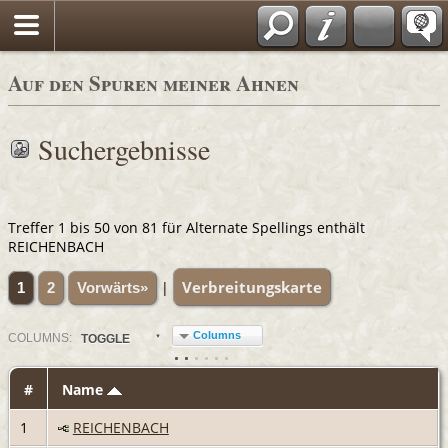
Auf den Spuren meiner Ahnen
Suchergebnisse
Treffer 1 bis 50 von 81 für Alternate Spellings enthält
REICHENBACH
Verbreitungskarte
|
1
2
Vorwärts»
Columns
COL
UMN
S:
TOGGLE
#
Name
1
REICHENBACH