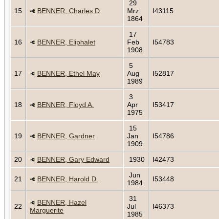
29
15
BENNER, Charles D
Mrz
I43115
1864
17
16
BENNER, Eliphalet
Feb
I54783
1908
5
17
BENNER, Ethel May
Aug
I52817
1989
3
18
BENNER, Floyd A.
Apr
I53417
1975
15
19
BENNER, Gardner
Jan
I54786
1909
20
BENNER, Gary Edward
1930
I42473
Jun
21
BENNER, Harold D.
I53448
1984
31
BENNER, Hazel
22
Jul
I46373
Marguerite
1985