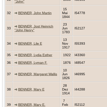
"John"
15
32
BENNER, John Martin
Mai
I54778
1844
23
BENNER, Jost Heinrich
33
Jun
I52127
"John Henry"
1783
13
34
BENNER, Lile E
Nov
I55393
1917
35
BENNER, Lydia Esther
1922
I43360
36
BENNER, Lyman F.
1876
I48547
10
37
BENNER, Margaret Wallis
Jun
I46995
1826
28
38
BENNER, Mary E
Dez
I44288
1914
7
39
BENNER, Mary E.
Feb
I52112