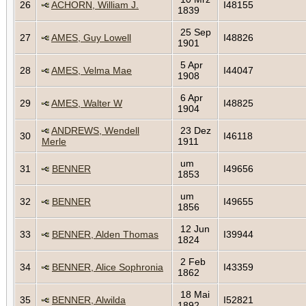
26
ACHORN, William J.
I48155
1839
25 Sep
27
AMES, Guy Lowell
I48826
1901
5 Apr
28
AMES, Velma Mae
I44047
1908
6 Apr
29
AMES, Walter W
I48825
1904
ANDREWS, Wendell
23 Dez
30
I46118
Merle
1911
um
31
BENNER
I49656
1853
um
32
BENNER
I49655
1856
12 Jun
33
BENNER, Alden Thomas
I39944
1824
2 Feb
34
BENNER, Alice Sophronia
I43359
1862
18 Mai
35
BENNER, Alwilda
I52821
1892