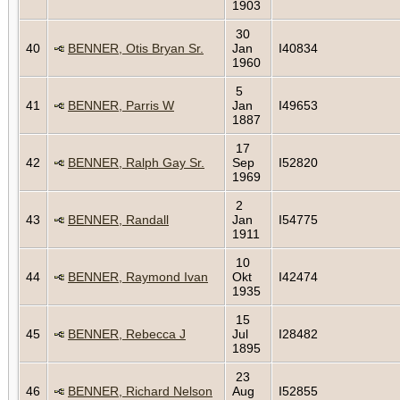
1903
30
40
BENNER, Otis Bryan Sr.
Jan
I40834
1960
5
41
BENNER, Parris W
Jan
I49653
1887
17
42
BENNER, Ralph Gay Sr.
Sep
I52820
1969
2
43
BENNER, Randall
Jan
I54775
1911
10
44
BENNER, Raymond Ivan
Okt
I42474
1935
15
45
BENNER, Rebecca J
Jul
I28482
1895
23
46
BENNER, Richard Nelson
Aug
I52855