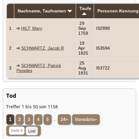
Taufe
Nachname, Taufnamen
Personen-Kennung
29
1
HILT, Mary
Sep
I32998
1759
19
2
SCHWARTZ, Jacob R
Apr
I53594
1825
25
SCHWARTZ, Patrick
3
Aug
I53722
Peoples
1831
Tod
Treffer 1 bis 50 von 1158
1
2
3
4
5
...
24»
Vorwärts»