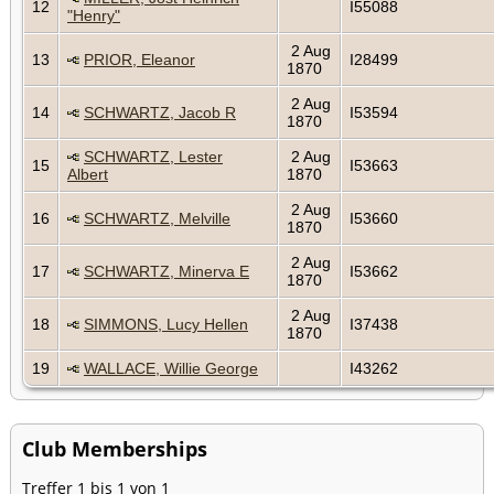
12
I55088
"Henry"
2 Aug
13
PRIOR, Eleanor
I28499
1870
2 Aug
14
SCHWARTZ, Jacob R
I53594
1870
SCHWARTZ, Lester
2 Aug
15
I53663
Albert
1870
2 Aug
16
SCHWARTZ, Melville
I53660
1870
2 Aug
17
SCHWARTZ, Minerva E
I53662
1870
2 Aug
18
SIMMONS, Lucy Hellen
I37438
1870
19
WALLACE, Willie George
I43262
Club Memberships
Treffer 1 bis 1 von 1