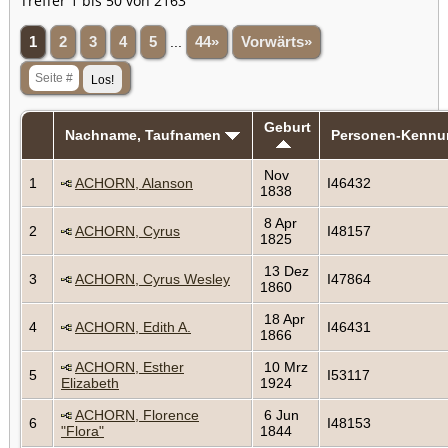
Treffer 1 bis 50 von 2163
1
2
3
4
5
...
44»
Vorwärts»
Geburt
Nachname, Taufnamen
Personen-Kennu
Nov
1
ACHORN, Alanson
I46432
1838
8 Apr
2
ACHORN, Cyrus
I48157
1825
13 Dez
3
ACHORN, Cyrus Wesley
I47864
1860
18 Apr
4
ACHORN, Edith A.
I46431
1866
ACHORN, Esther
10 Mrz
5
I53117
Elizabeth
1924
ACHORN, Florence
6 Jun
6
I48153
"Flora"
1844