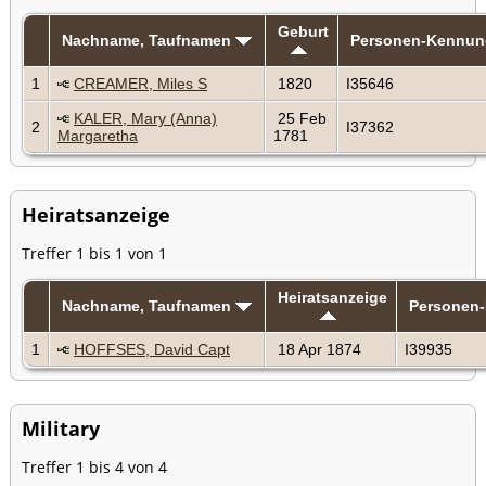
Geburt
Nachname, Taufnamen
Personen-Kennun
1
CREAMER, Miles S
1820
I35646
KALER, Mary (Anna)
25 Feb
2
I37362
Margaretha
1781
Heiratsanzeige
Treffer 1 bis 1 von 1
Heiratsanzeige
Nachname, Taufnamen
Personen
1
HOFFSES, David Capt
18 Apr 1874
I39935
Military
Treffer 1 bis 4 von 4