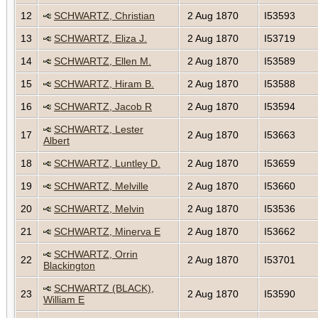
12
SCHWARTZ, Christian
2 Aug 1870
I53593
13
SCHWARTZ, Eliza J.
2 Aug 1870
I53719
14
SCHWARTZ, Ellen M.
2 Aug 1870
I53589
15
SCHWARTZ, Hiram B.
2 Aug 1870
I53588
16
SCHWARTZ, Jacob R
2 Aug 1870
I53594
SCHWARTZ, Lester
17
2 Aug 1870
I53663
Albert
18
SCHWARTZ, Luntley D.
2 Aug 1870
I53659
19
SCHWARTZ, Melville
2 Aug 1870
I53660
20
SCHWARTZ, Melvin
2 Aug 1870
I53536
21
SCHWARTZ, Minerva E
2 Aug 1870
I53662
SCHWARTZ, Orrin
22
2 Aug 1870
I53701
Blackington
SCHWARTZ (BLACK),
23
2 Aug 1870
I53590
William E