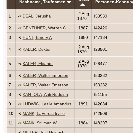
Nachname, Taufnamen
Personen-Kennun
2 Aug
1
DEAL, Jerusha
I53539
1870
2
GENTHNER, Warren G
1887
I42426
3
HUNT, Emery A
1880
I47134
2 Aug
4
KALER, Dexter
I28501
1870
2 Aug
5
KALER, Eleanor
I28477
1870
6
KALER, Walter Emerson
I53232
7
KALER, Walter Emerson
I53232
8
KANTOLA, Ahti Rudolph
I51155
9
LUDWIG, Leslie Amandus
1891
I42684
10
MANK, LaForest Irville
I42509
11
MANK, Stillman W
1884
I48297
MILLER, Jost Heinrich