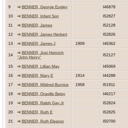
9
BENNER, George Eugley
I46878
10
BENNER, Infant Son
I52827
11
BENNER, James
I52128
12
BENNER, James Herbert
I52826
13
BENNER, James J
1909
I46362
BENNER, Jost Heinrich
14
I52127
"John Henry"
15
BENNER, Lillian May
I45069
16
BENNER, Mary E
1914
I44288
17
BENNER, Mildred Burnice
1958
I51911
18
BENNER, Oraville Betsy
I46217
19
BENNER, Ralph Gay Jr
I52824
20
BENNER, Ruth E
I52825
21
BENNER, Ruth Eleanor
I50700