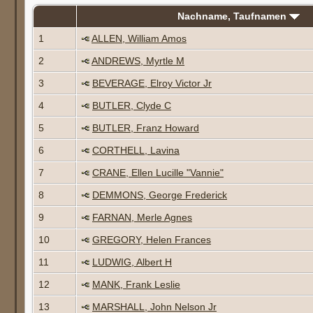
Nachname, Taufnamen
1
ALLEN, William Amos
2
ANDREWS, Myrtle M
3
BEVERAGE, Elroy Victor Jr
4
BUTLER, Clyde C
5
BUTLER, Franz Howard
6
CORTHELL, Lavina
7
CRANE, Ellen Lucille "Vannie"
8
DEMMONS, George Frederick
9
FARNAN, Merle Agnes
10
GREGORY, Helen Frances
11
LUDWIG, Albert H
12
MANK, Frank Leslie
13
MARSHALL, John Nelson Jr