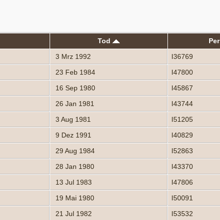
Tod
Pe
3 Mrz 1992
I36769
23 Feb 1984
I47800
16 Sep 1980
I45867
26 Jan 1981
I43744
3 Aug 1981
I51205
9 Dez 1991
I40829
29 Aug 1984
I52863
28 Jan 1980
I43370
13 Jul 1983
I47806
19 Mai 1980
I50091
21 Jul 1982
I53532