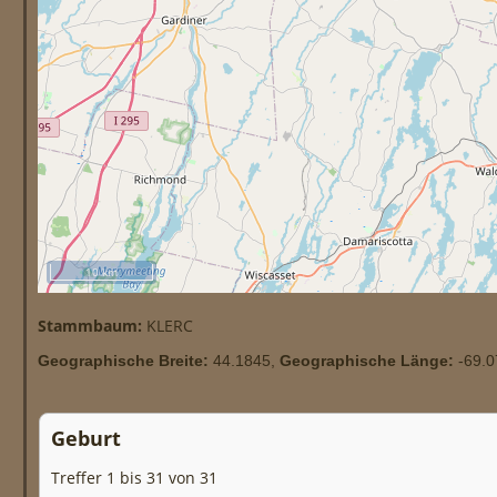
10 km
Stammbaum:
KLERC
Geographische Breite:
44.1845,
Geographische Länge:
-69.0
Geburt
Treffer 1 bis 31 von 31