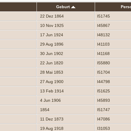
Geburt
Pers
22 Dez 1864
I51745
10 Nov 1925
I45867
17 Jun 1924
I48132
29 Aug 1896
I41103
30 Jun 1902
I41168
22 Jun 1820
I55880
28 Mai 1853
I51704
27 Aug 1900
I44798
13 Feb 1914
I51625
4 Jun 1906
I45893
1854
I51747
11 Dez 1873
I47086
19 Aug 1918
I31053