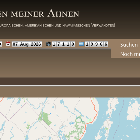
en meiner Ahnen
uropäischen, amerikanischen und hawaiianischen Verwandten!
Suchen
9
07
Aug
2026
1
7
1
1
0
1
9
9
6
6
Noch m