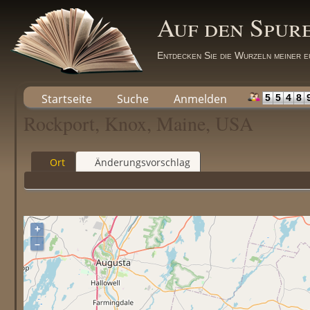
Auf den Spur
Entdecken Sie die Wurzeln meiner e
Startseite
Suche
Anmelden
5
5
4
8
Rockport, Knox, Maine, USA
Ort
Änderungsvorschlag
+
–