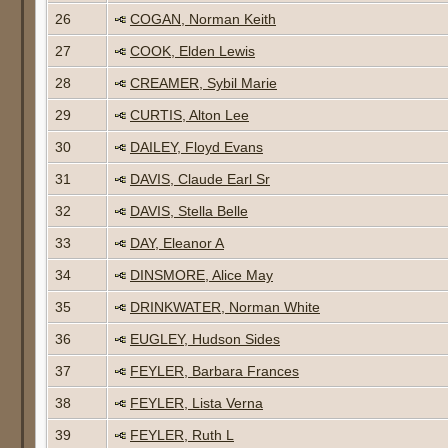
26
COGAN, Norman Keith
27
COOK, Elden Lewis
28
CREAMER, Sybil Marie
29
CURTIS, Alton Lee
30
DAILEY, Floyd Evans
31
DAVIS, Claude Earl Sr
32
DAVIS, Stella Belle
33
DAY, Eleanor A
34
DINSMORE, Alice May
35
DRINKWATER, Norman White
36
EUGLEY, Hudson Sides
37
FEYLER, Barbara Frances
38
FEYLER, Lista Verna
39
FEYLER, Ruth L