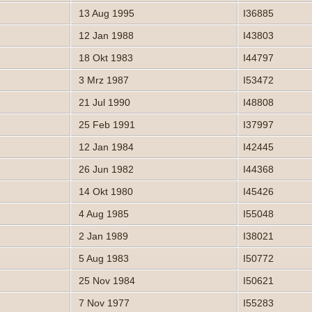
13 Aug 1995
I36885
12 Jan 1988
I43803
18 Okt 1983
I44797
3 Mrz 1987
I53472
21 Jul 1990
I48808
25 Feb 1991
I37997
12 Jan 1984
I42445
26 Jun 1982
I44368
14 Okt 1980
I45426
4 Aug 1985
I55048
2 Jan 1989
I38021
5 Aug 1983
I50772
25 Nov 1984
I50621
7 Nov 1977
I55283