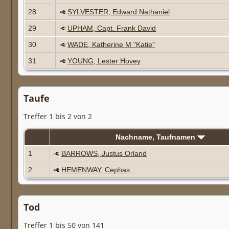
28
SYLVESTER, Edward Nathaniel
29
UPHAM, Capt. Frank David
30
WADE, Katherine M "Katie"
31
YOUNG, Lester Hovey
Taufe
Treffer 1 bis 2 von 2
Nachname, Taufnamen
1
BARROWS, Justus Orland
2
HEMENWAY, Cephas
Tod
Treffer 1 bis 50 von 141