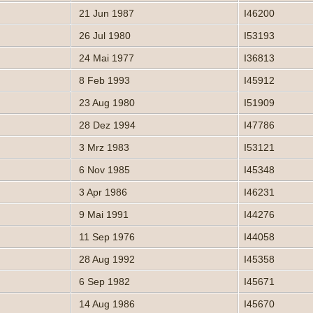
21 Jun 1987
I46200
26 Jul 1980
I53193
24 Mai 1977
I36813
8 Feb 1993
I45912
23 Aug 1980
I51909
28 Dez 1994
I47786
3 Mrz 1983
I53121
6 Nov 1985
I45348
3 Apr 1986
I46231
9 Mai 1991
I44276
11 Sep 1976
I44058
28 Aug 1992
I45358
6 Sep 1982
I45671
14 Aug 1986
I45670