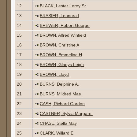
12
BLACK, Lester Leroy Sr
13
BRASIER, Leonora I
14
BREWER, Robert George
15
BROWN, Alfred Winfield
16
BROWN, Christine A
17
BROWN, Emmeline H
18
BROWN, Gladys Leigh
19
BROWN, Lloyd
20
BURNS, Delphine A.
21
BURNS, Mildred Mae
22
CASH, Richard Gordon
23
CASTNER, Sylvia Margaret
24
CHASE, Stella May
25
CLARK, Willard E