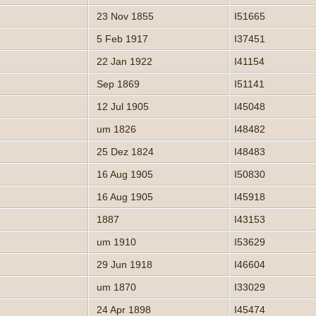
23 Nov 1855
I51665
5 Feb 1917
I37451
22 Jan 1922
I41154
Sep 1869
I51141
12 Jul 1905
I45048
um 1826
I48482
25 Dez 1824
I48483
16 Aug 1905
I50830
16 Aug 1905
I45918
1887
I43153
um 1910
I53629
29 Jun 1918
I46604
um 1870
I33029
24 Apr 1898
I45474