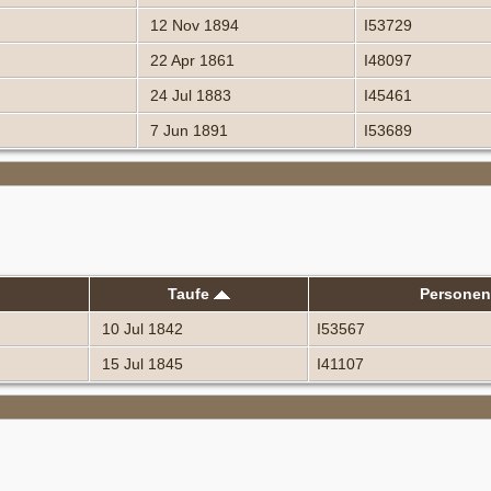
12 Nov 1894
I53729
22 Apr 1861
I48097
24 Jul 1883
I45461
7 Jun 1891
I53689
Taufe
Persone
10 Jul 1842
I53567
15 Jul 1845
I41107