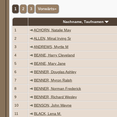
1
2
3
Vorwärts»
Nachname, Taufnamen
1
ACHORN, Natalie May
2
ALLEN, Minal Irving Sr
3
ANDREWS, Myrtle M
4
BEANE, Harry Cleveland
5
BEANE, Mary Jane
6
BENNER, Douglas Ashley
7
BENNER, Myron Ralph
8
BENNER, Norman Frederick
9
BENNER, Richard Wesley
10
BENSON, John Wayne
11
BLACK, Lena M.