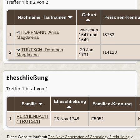
Treffer 1 bis 2 von 2
Geburt
Nachname, Taufnamen
Personen-Kenn
zwischen
HOFFMANN, Anna
1
1647 und
I3763
Magdalena
1649
TRÜTSCH, Dorothea
20 Jan
2
I14123
Magdalena
1731
Eheschließung
Treffer 1 bis 1 von 1
Eheschließung
Familie
Familien-Kennung
REICHENBACH
1
25 Nov 1749
F5051
/ TRÜTSCH
Diese Website läuft mit
The Next Generation of Genealogy Sitebuilding
v.