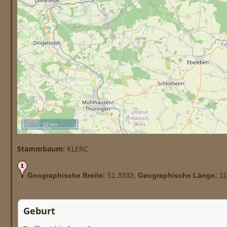
10 km
Stammbaum:
KLERC
Geographische Breite:
51.3333,
Geographische Länge:
11
Geburt