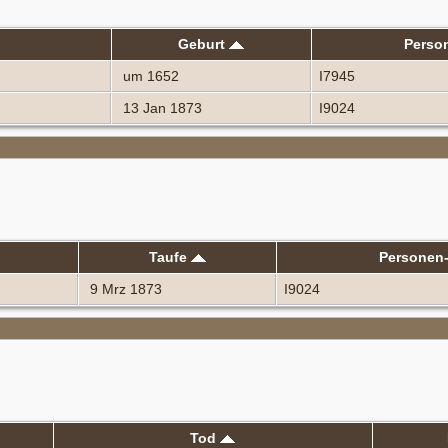
Geburt
Perso
um 1652
I7945
13 Jan 1873
I9024
Taufe
Personen
9 Mrz 1873
I9024
Tod