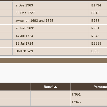
2 Dez 1963
I11734
26 Dez 1727
I3515
zwischen 1693 und 1695
I3763
26 Feb 1691
I7951
14 Jul 1724
I7945
18 Jul 1724
I13839
UNKNOWN
I9363
Beruf
Person
I7951
I7945