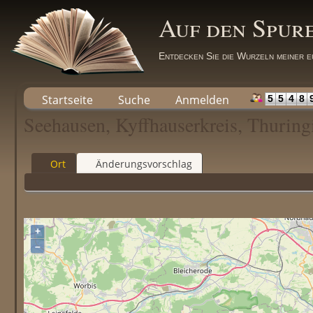
Auf den Spur
Entdecken Sie die Wurzeln meiner e
Startseite
Suche
Anmelden
5
5
4
8
Seehausen, Kyffhauserkreis, Thurin
Ort
Änderungsvorschlag
+
–