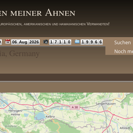
en meiner Ahnen
uropäischen, amerikanischen und hawaiianischen Verwandten!
Suchen
9
06
Aug
2026
1
7
1
1
0
1
9
9
6
6
gia, Germany
Noch m