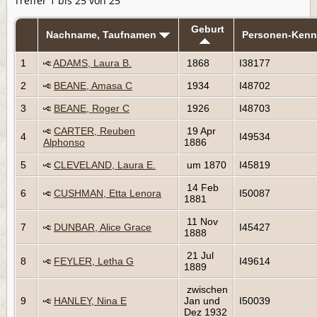
Treffer 1 bis 25 von 25
Geburt
Nachname, Taufnamen
Personen-Ken
1
ADAMS, Laura B.
1868
I38177
2
BEANE, Amasa C
1934
I48702
3
BEANE, Roger C
1926
I48703
CARTER, Reuben
19 Apr
4
I49534
Alphonso
1886
5
CLEVELAND, Laura E.
um 1870
I45819
14 Feb
6
CUSHMAN, Etta Lenora
I50087
1881
11 Nov
7
DUNBAR, Alice Grace
I45427
1888
21 Jul
8
FEYLER, Letha G
I49614
1889
zwischen
9
HANLEY, Nina E
Jan und
I50039
Dez 1932