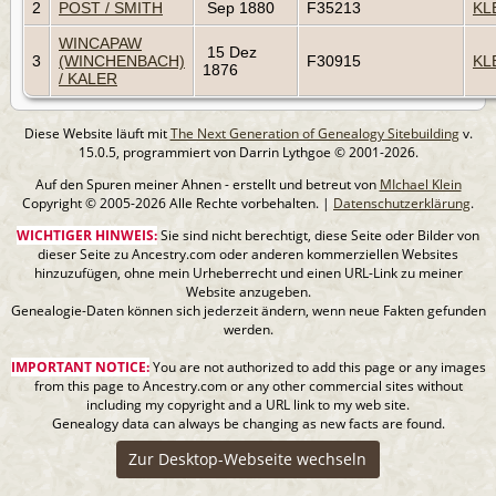
2
POST / SMITH
Sep 1880
F35213
KL
WINCAPAW
15 Dez
3
(WINCHENBACH)
F30915
KL
1876
/ KALER
Diese Website läuft mit
The Next Generation of Genealogy Sitebuilding
v.
15.0.5, programmiert von Darrin Lythgoe © 2001-2026.
Auf den Spuren meiner Ahnen - erstellt und betreut von
MIchael Klein
Copyright © 2005-2026 Alle Rechte vorbehalten. |
Datenschutzerklärung
.
WICHTIGER HINWEIS:
Sie sind nicht berechtigt, diese Seite oder Bilder von
dieser Seite zu Ancestry.com oder anderen kommerziellen Websites
hinzuzufügen, ohne mein Urheberrecht und einen URL-Link zu meiner
Website anzugeben.
Genealogie-Daten können sich jederzeit ändern, wenn neue Fakten gefunden
werden.
IMPORTANT NOTICE:
You are not authorized to add this page or any images
from this page to Ancestry.com or any other commercial sites without
including my copyright and a URL link to my web site.
Genealogy data can always be changing as new facts are found.
Zur Desktop-Webseite wechseln