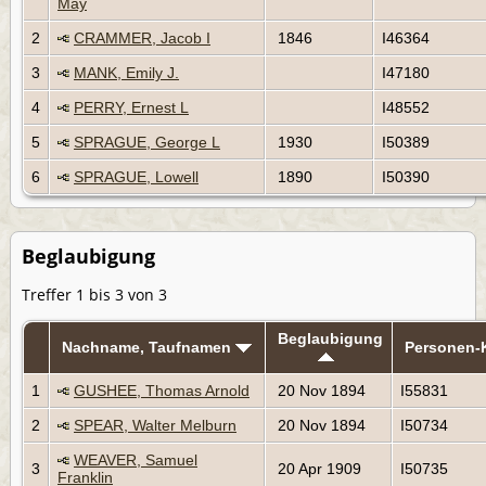
May
2
CRAMMER, Jacob I
1846
I46364
3
MANK, Emily J.
I47180
4
PERRY, Ernest L
I48552
5
SPRAGUE, George L
1930
I50389
6
SPRAGUE, Lowell
1890
I50390
Beglaubigung
Treffer 1 bis 3 von 3
Beglaubigung
Nachname, Taufnamen
Personen-
1
GUSHEE, Thomas Arnold
20 Nov 1894
I55831
2
SPEAR, Walter Melburn
20 Nov 1894
I50734
WEAVER, Samuel
3
20 Apr 1909
I50735
Franklin