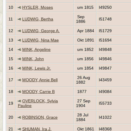
10
HYSLER, Moses
um 1815
I49250
Sep
11
LUDWIG, Bertha
I51748
1886
12
LUDWIG, George A.
Apr 1884
I51729
13
LUDWIG, Nina Mae
Okt 1891
I51694
14
MINK, Angeline
um 1852
I49848
15
MINK, John
um 1856
I49846
16
MINK, Lewis Jr.
um 1854
I49847
26 Aug
17
MOODY, Annie Bell
I43459
1882
18
MOODY, Carrie B
1877
I49084
OVERLOCK, Sylvia
27 Sep
19
I55733
Pauline
1904
28 Jul
20
ROBINSON, Grace
I41022
1884
21
SHUMAN, Ira J.
Okt 1861
I48368