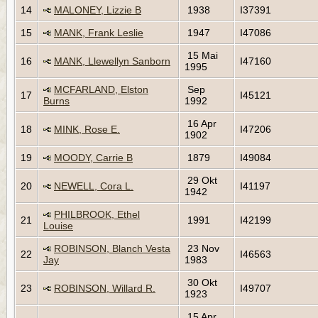
14
MALONEY, Lizzie B
1938
I37391
15
MANK, Frank Leslie
1947
I47086
15 Mai
16
MANK, Llewellyn Sanborn
I47160
1995
MCFARLAND, Elston
Sep
17
I45121
Burns
1992
16 Apr
18
MINK, Rose E.
I47206
1902
19
MOODY, Carrie B
1879
I49084
29 Okt
20
NEWELL, Cora L.
I41197
1942
PHILBROOK, Ethel
21
1991
I42199
Louise
ROBINSON, Blanch Vesta
23 Nov
22
I46563
Jay
1983
30 Okt
23
ROBINSON, Willard R.
I49707
1923
15 Apr