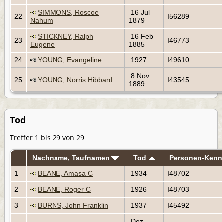
SIMMONS, Roscoe
16 Jul
22
I56289
Nahum
1879
STICKNEY, Ralph
16 Feb
23
I46773
Eugene
1885
24
YOUNG, Evangeline
1927
I49610
8 Nov
25
YOUNG, Norris Hibbard
I43545
1889
Tod
Treffer 1 bis 29 von 29
Nachname, Taufnamen
Tod
Personen-Ken
1
BEANE, Amasa C
1934
I48702
2
BEANE, Roger C
1926
I48703
3
BURNS, John Franklin
1937
I45492
Dez