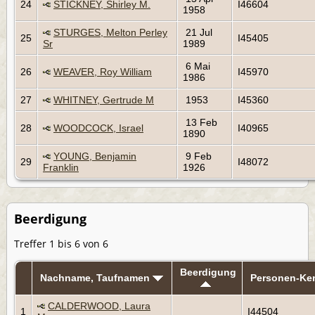
24
STICKNEY, Shirley M.
I46604
1958
STURGES, Melton Perley
21 Jul
25
I45405
Sr
1989
6 Mai
26
WEAVER, Roy William
I45970
1986
27
WHITNEY, Gertrude M
1953
I45360
13 Feb
28
WOODCOCK, Israel
I40965
1890
YOUNG, Benjamin
9 Feb
29
I48072
Franklin
1926
Beerdigung
Treffer 1 bis 6 von 6
Beerdigung
Nachname, Taufnamen
Personen-Ke
CALDERWOOD, Laura
1
I44504