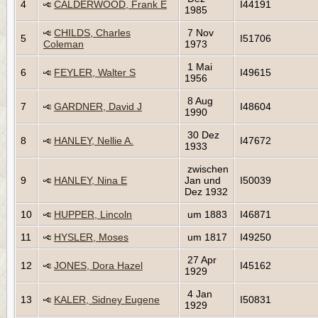
4
CALDERWOOD, Frank E
I44191
1985
CHILDS, Charles
7 Nov
5
I51706
Coleman
1973
1 Mai
6
FEYLER, Walter S
I49615
1956
8 Aug
7
GARDNER, David J
I48604
1990
30 Dez
8
HANLEY, Nellie A.
I47672
1933
zwischen
9
HANLEY, Nina E
Jan und
I50039
Dez 1932
10
HUPPER, Lincoln
um 1883
I46871
11
HYSLER, Moses
um 1817
I49250
27 Apr
12
JONES, Dora Hazel
I45162
1929
4 Jan
13
KALER, Sidney Eugene
I50831
1929