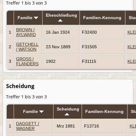
Treffer 1 bis 3 von 3
Eheschließung
Familie
Familien-Kennung
St
BROWN /
1
16 Jan 1924
F32400
KLE
AYLWARD
GETCHELL
2
23 Nov 1889
F31505
KLE
/ WATSON
GROSS /
3
1902
F31115
KLE
FLANDERS
Scheidung
Treffer 1 bis 3 von 3
Scheidung
Familie
Familien-Kennung
S
DAGGETT /
1
Mrz 1881
F13716
KL
WAGNER