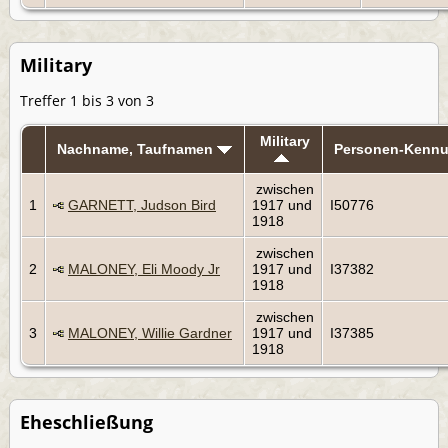
Military
Treffer 1 bis 3 von 3
Military
Nachname, Taufnamen
Personen-Kenn
zwischen
1
GARNETT, Judson Bird
1917 und
I50776
1918
zwischen
2
MALONEY, Eli Moody Jr
1917 und
I37382
1918
zwischen
3
MALONEY, Willie Gardner
1917 und
I37385
1918
Eheschließung