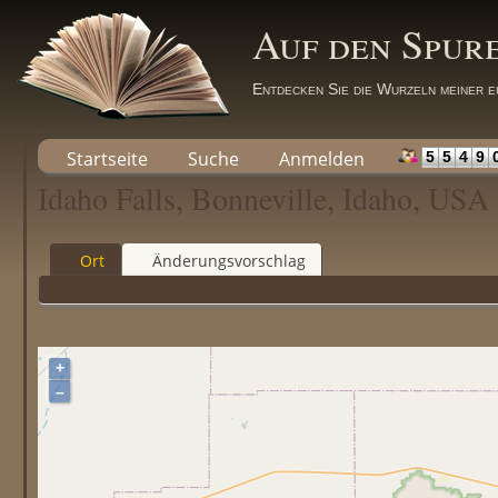
Auf den Spur
Entdecken Sie die Wurzeln meiner e
Startseite
Suche
Anmelden
5
5
4
9
Idaho Falls, Bonneville, Idaho, USA
Ort
Änderungsvorschlag
+
–