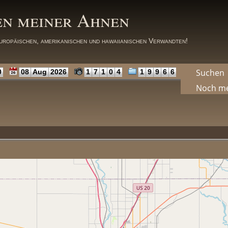
en meiner Ahnen
uropäischen, amerikanischen und hawaiianischen Verwandten!
Suchen
0
08
Aug
2026
1
7
1
0
4
1
9
9
6
6
Noch m