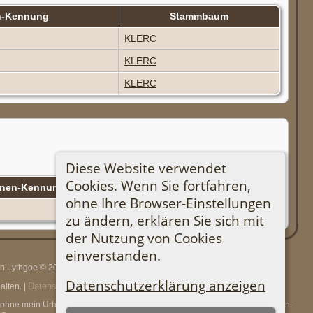
n-Kennung
Stammbaum
KLERC
KLERC
KLERC
Diese Website verwendet
Cookies. Wenn Sie fortfahren,
onen-Kennung
Stammbaum
ohne Ihre Browser-Einstellungen
KLERC
zu ändern, erklären Sie sich mit
der Nutzung von Cookies
einverstanden.
rin Lythgoe © 2001-2026.
Datenschutzerklärung anzeigen
Datenschutzerklärung
lten. |
.
en, ohne mein Urheberrecht und einen URL-Link zu meiner Website anzugeben.