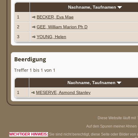
Nachname, Taufnamen
1
BECKER, Eva Mae
2
GEE, William Marion Ph D
3
YOUNG, Helen
Beerdigung
Treffer 1 bis 1 von 1
Nachname, Taufnamen
1
MESERVE, Asmond Stanley
Diese Website läuft mit
Auf den Spuren meiner Ahnen - 
WICHTIGER HINWEIS:
Sie sind nicht berechtigt, diese Seite oder Bilder 