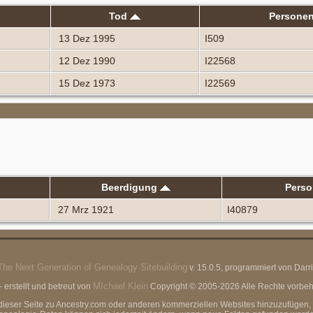
Tod
Persone
13 Dez 1995
I509
12 Dez 1990
I22568
15 Dez 1973
I22569
Beerdigung
Pers
27 Mrz 1921
I40879
The Next Generation of Genealogy Sitebuilding
v. 15.0.5, programmiert von Dar
MIchael Klein
erstellt und betreut von
Copyright © 2005-2026 Alle Rechte vorbeha
von dieser Seite zu Ancestry.com oder anderen kommerziellen Websites hinzuzufüg