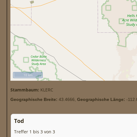
10 km
Stammbaum:
KLERC
Geographische Breite:
43.4666,
Geographische Länge:
-112.
Tod
Treffer 1 bis 3 von 3