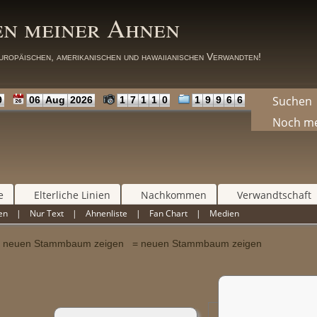
en meiner Ahnen
uropäischen, amerikanischen und hawaiianischen Verwandten!
Suchen
9
06
Aug
2026
1
7
1
1
0
1
9
9
6
6
Noch m
e
Elterliche Linien
Nachkommen
Verwandtschaft
en
|
Nur Text
|
Ahnenliste
|
Fan Chart
|
Medien
= neuen Stammbaum zeigen