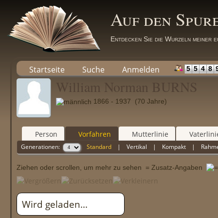
Auf den Spur
Entdecken Sie die Wurzeln meiner e
Startseite
Suche
Anmelden
5
5
4
8
William Norman BURNS
1866 - 1937 (70 Jahre)
Person
Vorfahren
Mutterlinie
Vaterlini
Generationen:
Standard
|
Vertikal
|
Kompakt
|
Rahm
Ziehen oder scrollen, um mehr zu sehen
= Zusatz-Angaben
Wird geladen...