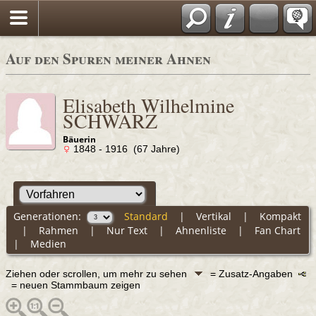
Auf den Spuren meiner Ahnen
Elisabeth Wilhelmine
SCHWARZ
Bäuerin
1848 - 1916 (67 Jahre)
Generationen:
Standard
|
Vertikal
|
Kompakt
|
Rahmen
|
Nur Text
|
Ahnenliste
|
Fan Chart
|
Medien
Ziehen oder scrollen, um mehr zu sehen
= Zusatz-Angaben
= neuen Stammbaum zeigen