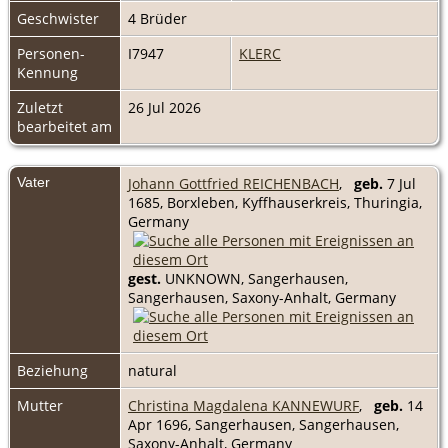
Geschwister
4 Brüder
Personen-
I7947
KLERC
Kennung
Zuletzt
26 Jul 2026
bearbeitet am
Vater
Johann Gottfried REICHENBACH
,
geb.
7 Jul
1685, Borxleben, Kyffhauserkreis, Thuringia,
Germany
gest.
UNKNOWN, Sangerhausen,
Sangerhausen, Saxony-Anhalt, Germany
Beziehung
natural
Mutter
Christina Magdalena KANNEWURF
,
geb.
14
Apr 1696, Sangerhausen, Sangerhausen,
Saxony-Anhalt, Germany