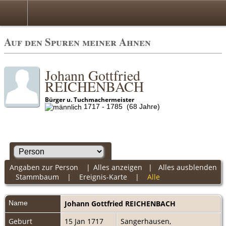
Auf den Spuren meiner Ahnen
Johann Gottfried
REICHENBACH
Bürger u. Tuchmachermeister
1717 - 1785 (68 Jahre)
Angaben zur Person
|
Alles anzeigen
|
Alles ausblenden
Stammbaum
|
Ereignis-Karte
|
Alle
Name
Johann Gottfried
REICHENBACH
Geburt
15 Jan 1717
Sangerhausen,