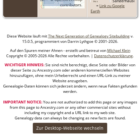
Sangerhausen,
20 km
contributors.
=
Link zu Google
Sangerhausen,
Earth
Saxony-Anhalt,
Germany
Diese Website läuft mit
The Next Generation of Genealogy Sitebuilding
v.
15.0.5, programmiert von Darrin Lythgoe © 2001-2026.
Auf den Spuren meiner Ahnen - erstellt und betreut von
MIchael Klein
Copyright © 2005-2026 Alle Rechte vorbehalten. |
Datenschutzerklärung
.
WICHTIGER HINWEIS:
Sie sind nicht berechtigt, diese Seite oder Bilder von
dieser Seite zu Ancestry.com oder anderen kommerziellen Websites
hinzuzufügen, ohne mein Urheberrecht und einen URL-Link zu meiner
Website anzugeben.
Genealogie-Daten können sich jederzeit ändern, wenn neue Fakten gefunden
werden.
IMPORTANT NOTICE:
You are not authorized to add this page or any images
from this page to Ancestry.com or any other commercial sites without
including my copyright and a URL link to my web site.
Genealogy data can always be changing as new facts are found.
Zur Desktop-Webseite wechseln