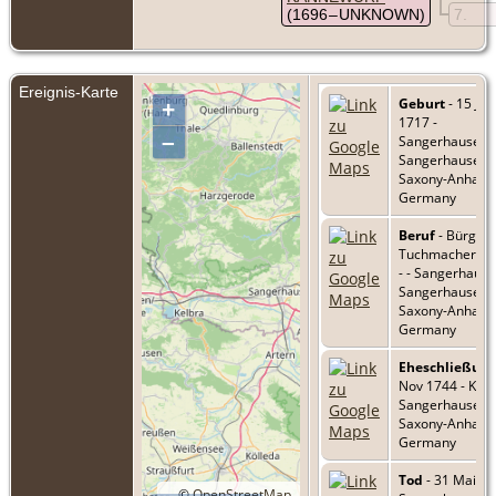
(1696 – UNKNOWN)
7
Ereignis-Karte
Geburt
- 15 Jan
+
1717 -
–
Sangerhausen,
Sangerhausen,
Saxony-Anhalt,
Germany
Beruf
- Bürger 
Tuchmachermei
- - Sangerhause
Sangerhausen,
Saxony-Anhalt,
Germany
Eheschließun
Nov 1744 - Kelb
Sangerhausen,
Saxony-Anhalt,
Germany
Tod
- 31 Mai 17
©
OpenStreetMap