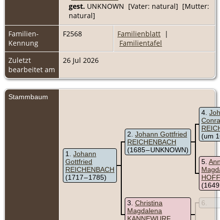
gest.
UNKNOWN [Vater: natural] [Mutter:
natural]
Familien-
F2568
Familienblatt
|
Kennung
Familientafel
Zuletzt
26 Jul 2026
bearbeitet am
Stammbaum
4
Jo
Conr
REIC
2
Johann Gottfried
(um 1
REICHENBACH
(1685 – UNKNOWN)
1
Johann
Gottfried
5
An
REICHENBACH
Magd
(1717 – 1785)
HOF
(1649
3
Christina
6
Magdalena
KANNEWURF