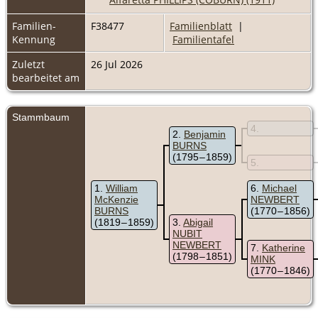
Familien-
F38477
Familienblatt
|
Kennung
Familientafel
Zuletzt
26 Jul 2026
bearbeitet am
Stammbaum
4
2
Benjamin
BURNS
(1795 – 1859)
5
1
William
6
Michael
McKenzie
NEWBERT
BURNS
(1770 – 1856)
(1819 – 1859)
3
Abigail
NUBIT
NEWBERT
7
Katherine
(1798 – 1851)
MINK
(1770 – 1846)