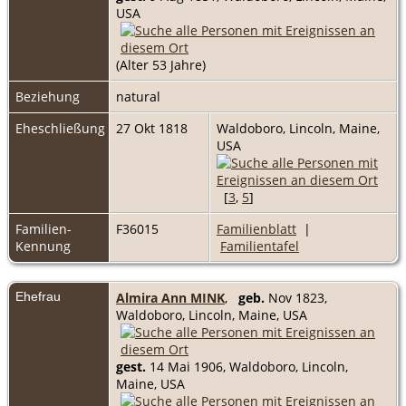
USA
(Alter 53 Jahre)
Beziehung
natural
Eheschließung
27 Okt 1818
Waldoboro, Lincoln, Maine,
USA
[
3
,
5
]
Familien-
F36015
Familienblatt
|
Kennung
Familientafel
Ehefrau
Almira Ann MINK
,
geb.
Nov 1823,
Waldoboro, Lincoln, Maine, USA
gest.
14 Mai 1906, Waldoboro, Lincoln,
Maine, USA