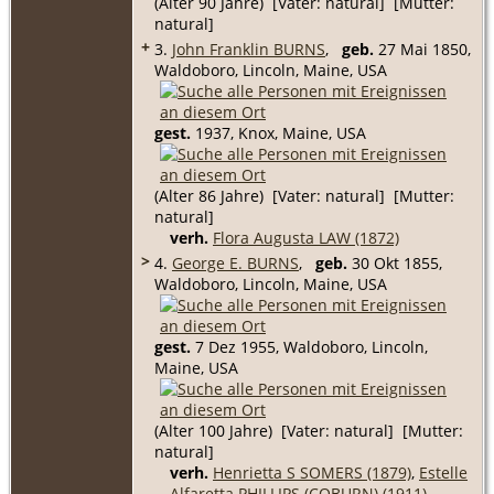
(Alter 90 Jahre) [Vater: natural] [Mutter:
natural]
+
3.
John Franklin BURNS
,
geb.
27 Mai 1850,
Waldoboro, Lincoln, Maine, USA
gest.
1937, Knox, Maine, USA
(Alter 86 Jahre) [Vater: natural] [Mutter:
natural]
verh.
Flora Augusta LAW (1872)
>
4.
George E. BURNS
,
geb.
30 Okt 1855,
Waldoboro, Lincoln, Maine, USA
gest.
7 Dez 1955, Waldoboro, Lincoln,
Maine, USA
(Alter 100 Jahre) [Vater: natural] [Mutter:
natural]
verh.
Henrietta S SOMERS (1879)
,
Estelle
Alfaretta PHILLIPS (COBURN) (1911)