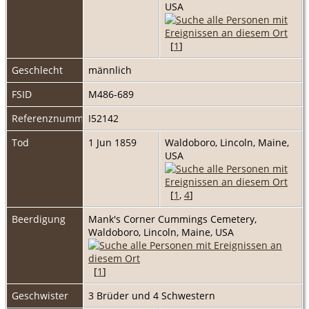
USA
[
1
]
Geschlecht
männlich
FSID
M486-689
Referenznummer
I52142
Tod
1 Jun 1859
Waldoboro, Lincoln, Maine,
USA
[
1
,
4
]
Beerdigung
Mank's Corner Cummings Cemetery,
Waldoboro, Lincoln, Maine, USA
[
1
]
Geschwister
3 Brüder und 4 Schwestern