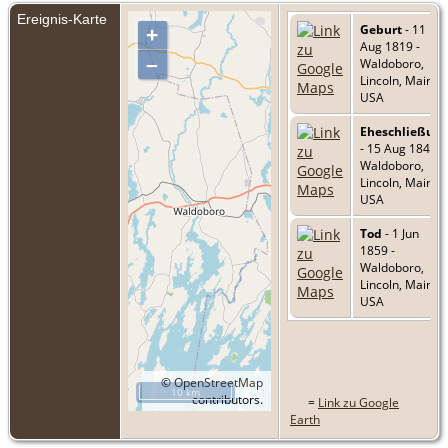
Ereignis-Karte
Geburt
- 11
+
Aug 1819 -
–
Waldoboro,
Lincoln, Maine,
USA
Eheschließun
- 15 Aug 1846 -
Waldoboro,
Lincoln, Maine,
USA
Tod
- 1 Jun
1859 -
Waldoboro,
Lincoln, Maine,
USA
©
OpenStreetMap
10 km
contributors.
=
Link zu Google
Earth