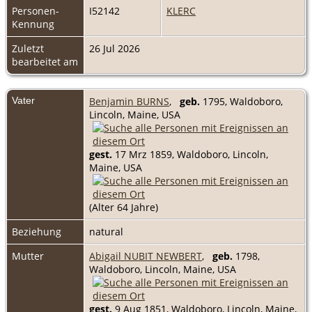
Personen-
I52142
KLERC
Kennung
Zuletzt
26 Jul 2026
bearbeitet am
Vater
Benjamin BURNS
,
geb.
1795, Waldoboro,
Lincoln, Maine, USA
gest.
17 Mrz 1859, Waldoboro, Lincoln,
Maine, USA
(Alter 64 Jahre)
Beziehung
natural
Mutter
Abigail NUBIT NEWBERT
,
geb.
1798,
Waldoboro, Lincoln, Maine, USA
gest.
9 Aug 1851, Waldoboro, Lincoln, Maine,