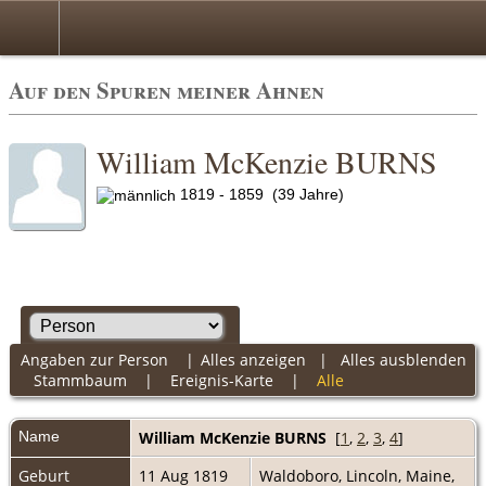
Auf den Spuren meiner Ahnen
William McKenzie BURNS
1819 - 1859 (39 Jahre)
Angaben zur Person
|
Alles anzeigen
|
Alles ausblenden
Stammbaum
|
Ereignis-Karte
|
Alle
Name
William McKenzie
BURNS
[
1
,
2
,
3
,
4
]
Geburt
11 Aug 1819
Waldoboro, Lincoln, Maine,