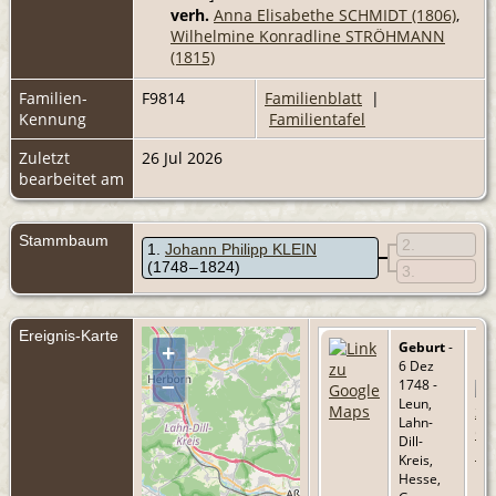
verh.
Anna Elisabethe SCHMIDT (1806)
,
Wilhelmine Konradline STRÖHMANN
(1815)
Familien-
F9814
Familienblatt
|
Kennung
Familientafel
Zuletzt
26 Jul 2026
bearbeitet am
Stammbaum
2
1
Johann Philipp KLEIN
(1748 – 1824)
3
Ereignis-Karte
Geburt
-
+
6 Dez
–
1748 -
Leun,
Lahn-
Dill-
Kreis,
Hesse,