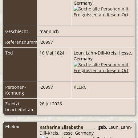
Germany
Geschlecht
männlich
Referenznummer
I26997
Tod
16 Mai 1824
Leun, Lahn-Dill-Kreis, Hesse,
Germany
Personen-
I26997
KLERC
Kennung
Zuletzt
26 Jul 2026
bearbeitet am
Ehefrau
Katharina Elisabethe _____
,
geb.
Leun, Lahn-
Dill-Kreis, Hesse, Germany