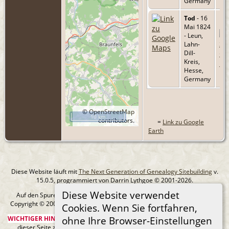
Germany
Tod
- 16
Mai 1824
- Leun,
Lahn-
Dill-
Kreis,
Hesse,
Germany
©
OpenStreetMap
10 km
contributors.
=
Link zu Google
Earth
Diese Website läuft mit
The Next Generation of Genealogy Sitebuilding
v.
15.0.5, programmiert von Darrin Lythgoe © 2001-2026.
Diese Website verwendet
Auf den Spuren meiner Ahnen - erstellt und betreut von
MIchael Klein
Copyright © 2005-2026 Alle Rechte vorbehalten. |
Datenschutzerklärung
.
Cookies. Wenn Sie fortfahren,
WICHTIGER HINWEIS:
Sie sind nicht berechtigt, diese Seite oder Bilder von
ohne Ihre Browser-Einstellungen
dieser Seite zu Ancestry.com oder anderen kommerziellen Websites