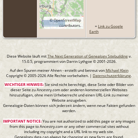
©
OpenStreetMap
10 km
contributors.
=
Link zu Google
Earth
Diese Website läuft mit
The Next Generation of Genealogy Sitebuilding
v.
15.0.5, programmiert von Darrin Lythgoe © 2001-2026.
Auf den Spuren meiner Ahnen - erstellt und betreut von
MIchael Klein
Copyright © 2005-2026 Alle Rechte vorbehalten. |
Datenschutzerklärung
.
WICHTIGER HINWEIS:
Sie sind nicht berechtigt, diese Seite oder Bilder von
dieser Seite zu Ancestry.com oder anderen kommerziellen Websites
hinzuzufügen, ohne mein Urheberrecht und einen URL-Link zu meiner
Website anzugeben.
Genealogie-Daten können sich jederzeit ändern, wenn neue Fakten gefunden
werden.
IMPORTANT NOTICE:
You are not authorized to add this page or any images
from this page to Ancestry.com or any other commercial sites without
including my copyright and a URL link to my web site.
Genealogy data can always be changing as new facts are found.