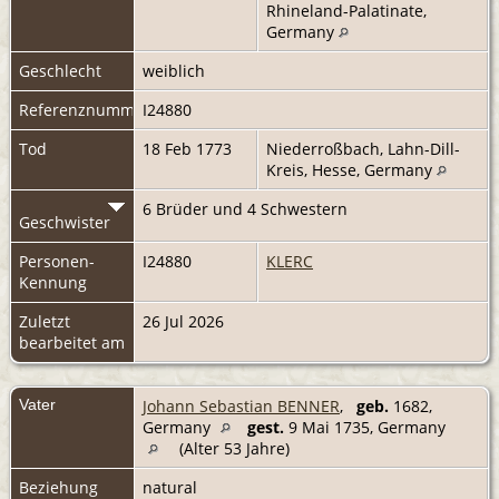
Rhineland-Palatinate,
Germany
Geschlecht
weiblich
Referenznummer
I24880
Tod
18 Feb 1773
Niederroßbach, Lahn-Dill-
Kreis, Hesse, Germany
6 Brüder und 4 Schwestern
Geschwister
Personen-
I24880
KLERC
Kennung
Zuletzt
26 Jul 2026
bearbeitet am
Vater
Johann Sebastian BENNER
,
geb.
1682,
Germany
gest.
9 Mai 1735, Germany
(Alter 53 Jahre)
Beziehung
natural