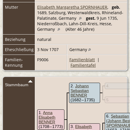
Mutter
Elisabeth Margaretha SPORNHAUER
,
geb.
1689, Salzburg, Westerwaldkreis, Rhineland-
Palatinate, Germany
gest.
9 Jun 1735,
Niederroßbach, Lahn-Dill-Kreis, Hesse,
Germany
(Alter 46 Jahre)
Beziehung
natural
Eheschließung
3 Nov 1707
Germany
Familien-
F9006
Familienblatt
|
Kennung
Familientafel
Stammbaum
2
Johann
4
Sebastian
BENNER
(1682 – 1735)
5
1
Anna
6
Sebastian
Elisabeth
(Johann Bes
BENNER
SPORNHAU
(1708 – 1773)
3
Elisabeth
(1653 – 1719