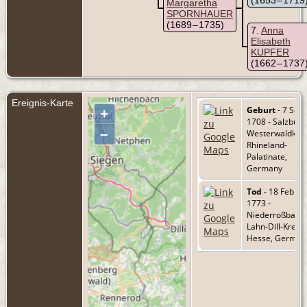
Margaretha
SPORNHAUER
(1689 – 1735)
7
Anna
Elisabeth
KUPFER
(1662 – 1737
Ereignis-Karte
Geburt
- 7 Sep
+
1708 - Salzburg
–
Westerwaldkrei
Rhineland-
Palatinate,
Germany
Tod
- 18 Feb
1773 -
Niederroßbach,
Lahn-Dill-Kreis,
Hesse, German