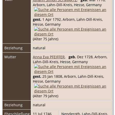
Arborn, Lahn-Dill-Kreis, Hesse, Germany
gest.
1 Apr 1792, Arborn, Lahn-Dill-Kreis,
Hesse, Germany
(Alter 75 Jahre)
Beziehung
natural
Mutter
Anna Eva PFEIFFER
,
geb.
Dez 1728, Arborn,
Lahn-Dill-Kreis, Hesse, Germany
gest.
25 Jan 1808, Arborn, Lahn-Dill-Kreis,
Hesse, Germany
(Alter 79 Jahre)
Beziehung
natural
Eheschließung
11 Jul 1746
Nenderoth, Lahn-Dill-Kreis,