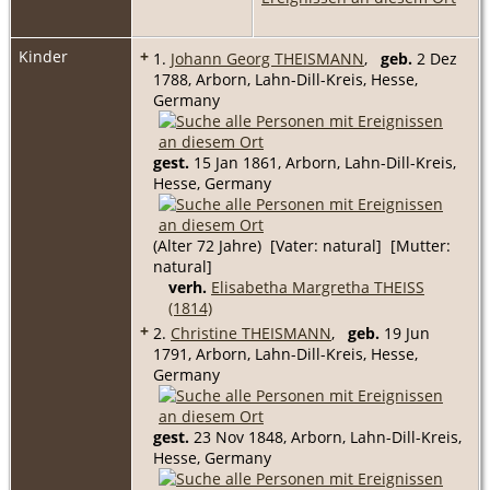
Kinder
+
1.
Johann Georg THEISMANN
,
geb.
2 Dez
1788, Arborn, Lahn-Dill-Kreis, Hesse,
Germany
gest.
15 Jan 1861, Arborn, Lahn-Dill-Kreis,
Hesse, Germany
(Alter 72 Jahre) [Vater: natural] [Mutter:
natural]
verh.
Elisabetha Margretha THEISS
(1814)
+
2.
Christine THEISMANN
,
geb.
19 Jun
1791, Arborn, Lahn-Dill-Kreis, Hesse,
Germany
gest.
23 Nov 1848, Arborn, Lahn-Dill-Kreis,
Hesse, Germany