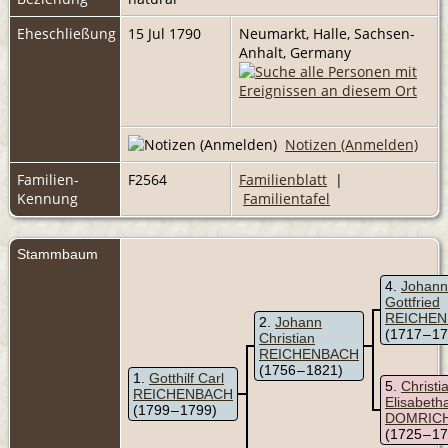
Eheschließung
15 Jul 1790
Neumarkt, Halle, Sachsen-
Anhalt, Germany
Notizen (Anmelden)
Familien-
F2564
Familienblatt
|
Kennung
Familientafel
Stammbaum
4
Johann
Gottfried
REICHE
2
Johann
(1717 – 1
Christian
REICHENBACH
(1756 – 1821)
1
Gotthilf Carl
5
Christi
REICHENBACH
Elisabeth
(1799 – 1799)
DOMRIC
(1725 – 1