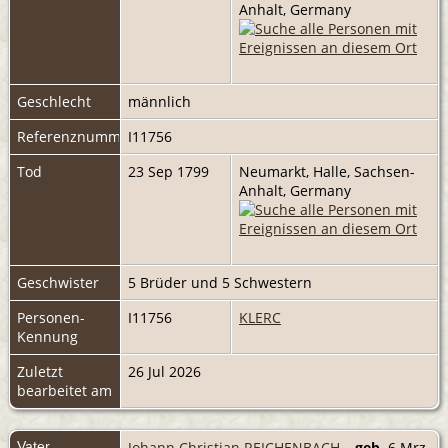
Anhalt, Germany
Geschlecht
männlich
Referenznummer
I11756
Tod
23 Sep 1799
Neumarkt, Halle, Sachsen-
Anhalt, Germany
Geschwister
5 Brüder und 5 Schwestern
Personen-
I11756
KLERC
Kennung
Zuletzt
26 Jul 2026
bearbeitet am
Vater
Johann Christian REICHENBACH
,
geb.
6 Mrz