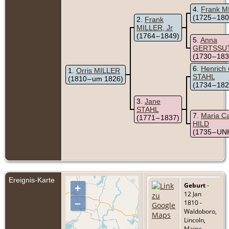
4
Frank M
(1725 – 18
2
Frank
MILLER, Jr
(1764 – 1849)
5
Anna
GERTSSU
(1730 – 18
6
Henrich 
1
Orris MILLER
STAHL
(1810 – um 1826)
(1734 – 18
3
Jane
STAHL
7
Maria Ca
(1771 – 1837)
HILD
(1735 – U
Ereignis-Karte
Geburt
-
+
12 Jan
–
1810 -
Waldoboro,
Lincoln,
Maine,