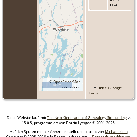
USA
©
OpenStreetMap
10 km
contributors.
=
Link zu Google
Earth
Diese Website läuft mit
The Next Generation of Genealogy Sitebuilding
v.
15.0.5, programmiert von Darrin Lythgoe © 2001-2026.
Auf den Spuren meiner Ahnen - erstellt und betreut von
MIchael Klein
Copyright © 2005-2026 Alle Rechte vorbehalten. |
Datenschutzerklärung
.