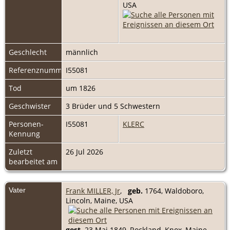
USA
Geschlecht
männlich
Referenznummer
I55081
Tod
um 1826
Geschwister
3 Brüder und 5 Schwestern
Personen-
I55081
KLERC
Kennung
Zuletzt
26 Jul 2026
bearbeitet am
Vater
Frank MILLER, Jr
,
geb.
1764, Waldoboro,
Lincoln, Maine, USA
gest.
23 Mai 1849, Rockland, Knox, Maine,