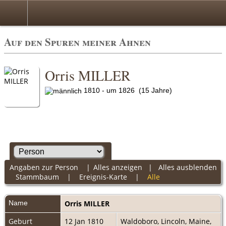
Auf den Spuren meiner Ahnen
Orris MILLER
1810 - um 1826 (15 Jahre)
Angaben zur Person
|
Alles anzeigen
|
Alles ausblenden
Stammbaum
|
Ereignis-Karte
|
Alle
Name
Orris
MILLER
Geburt
12 Jan 1810
Waldoboro, Lincoln, Maine,