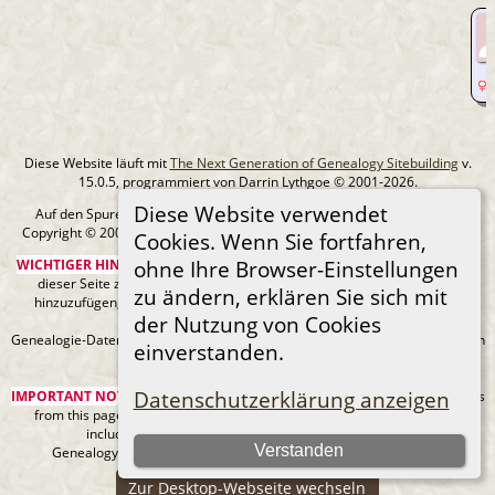
1
Diese Website läuft mit
The Next Generation of Genealogy Sitebuilding
v.
15.0.5, programmiert von Darrin Lythgoe © 2001-2026.
Diese Website verwendet
Auf den Spuren meiner Ahnen - erstellt und betreut von
MIchael Klein
Copyright © 2005-2026 Alle Rechte vorbehalten. |
Datenschutzerklärung
.
Cookies. Wenn Sie fortfahren,
WICHTIGER HINWEIS:
Sie sind nicht berechtigt, diese Seite oder Bilder von
ohne Ihre Browser-Einstellungen
dieser Seite zu Ancestry.com oder anderen kommerziellen Websites
zu ändern, erklären Sie sich mit
hinzuzufügen, ohne mein Urheberrecht und einen URL-Link zu meiner
der Nutzung von Cookies
Website anzugeben.
Genealogie-Daten können sich jederzeit ändern, wenn neue Fakten gefunden
einverstanden.
werden.
Datenschutzerklärung anzeigen
IMPORTANT NOTICE:
You are not authorized to add this page or any images
from this page to Ancestry.com or any other commercial sites without
including my copyright and a URL link to my web site.
Verstanden
Genealogy data can always be changing as new facts are found.
Zur Desktop-Webseite wechseln