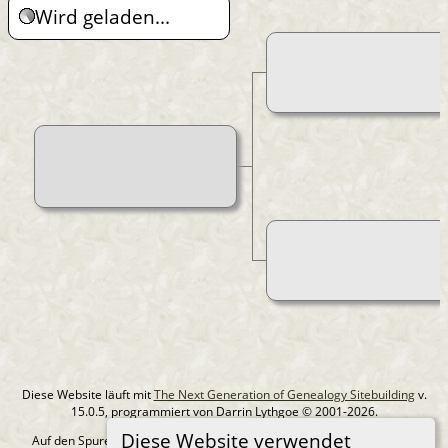
Wird geladen...
Diese Website läuft mit
The Next Generation of Genealogy Sitebuilding
v.
15.0.5, programmiert von Darrin Lythgoe © 2001-2026.
Diese Website verwendet
Auf den Spuren meiner Ahnen - erstellt und betreut von
MIchael Klein