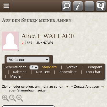
Auf den Spuren meiner Ahnen
Alice L WALLACE
1857 - UNKNOWN
Generationen:
Standard
|
Vertikal
|
Kompakt
|
Rahmen
|
Nur Text
|
Ahnenliste
|
Fan Chart
|
Medien
Ziehen oder scrollen, um mehr zu sehen
= Zusatz-Angaben
= neuen Stammbaum zeigen