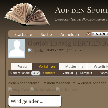
Auf den Spur
Entdecken Sie die Wurzeln meiner e
Startseite
Suche
Anmelden
5
5
4
9
Gottlob Ludwig REICHEN
1843 - 1921 (77 Jahre)
Person
Vorfahren
Mutterlinie
Vaterlini
Generationen:
Standard
|
Vertikal
|
Kompakt
|
Rahm
Ziehen oder scrollen, um mehr zu sehen
= Zusatz-Angabe
Wird geladen...