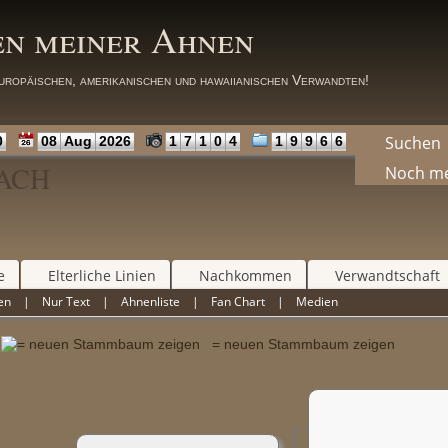
en meiner Ahnen
uropäischen, amerikanischen und hawaiianischen Verwandten!
Suchen
0
08
Aug
2026
1
7
1
0
4
1
9
9
6
6
BACH
Noch m
e
Elterliche Linien
Nachkommen
Verwandtschaft
en
|
Nur Text
|
Ahnenliste
|
Fan Chart
|
Medien
n
= neuen Stammbaum zeigen