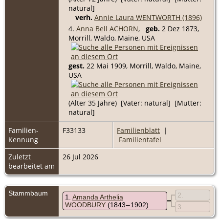
natural]
verh.
Annie Laura WENTWORTH (1896)
4.
Anna Bell ACHORN
,
geb.
2 Dez 1873,
Morrill, Waldo, Maine, USA
gest.
22 Mai 1909, Morrill, Waldo, Maine,
USA
(Alter 35 Jahre) [Vater: natural] [Mutter:
natural]
Familien-
F33133
Familienblatt
|
Kennung
Familientafel
Zuletzt
26 Jul 2026
bearbeitet am
Stammbaum
2
1
Amanda Arthelia
WOODBURY
(1843 – 1902)
3