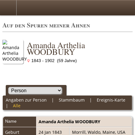
Auf den Spuren meiner Ahnen
Amanda Arthelia
WOODBURY
1843 - 1902 (59 Jahre)
Angaben zur Person
|
Stammbaum
|
Ereignis-Karte
|
Alle
Name
Amanda Arthelia
WOODBURY
Geburt
24 Jan 1843
Morrill, Waldo, Maine, USA