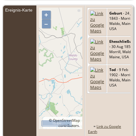
Ereignis-Karte
Geburt
- 24 Jan
+
1843 - Morrill,
–
Waldo, Maine,
USA
Eheschließun
- 30 Aug 1858 -
Morrill, Waldo,
Maine, USA
Tod
- 9 Feb
1902 - Morrill,
Waldo, Maine,
USA
©
OpenStreetMap
10 km
contributors.
=
Link zu Google
Earth