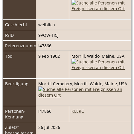
Geschlecht
weiblich
FSID
9VQW-HCJ
Referenznummer
I47866
Tod
9 Feb 1902
Morrill, Waldo, Maine, USA
Beerdigung
Morrill Cemetery, Morrill, Waldo, Maine, USA
Personen-
I47866
KLERC
Kennung
Zuletzt
26 Jul 2026
bearbeitet am