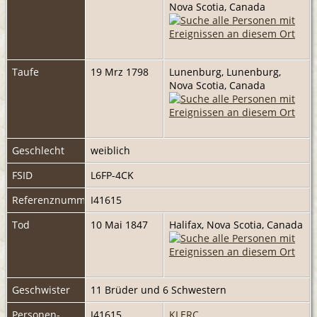
Nova Scotia, Canada
Taufe
19 Mrz 1798
Lunenburg, Lunenburg,
Nova Scotia, Canada
Geschlecht
weiblich
FSID
L6FP-4CK
Referenznummer
I41615
Tod
10 Mai 1847
Halifax, Nova Scotia, Canada
Geschwister
11 Brüder und 6 Schwestern
Personen-
I41615
KLERC