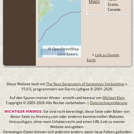
Scotia,
Canada
©
OpenStreetMap
50 km
contributors.
=
Link zu Google
Earth
Diese Website läuft mit
The Next Generation of Genealogy Sitebuilding
v.
15.0.5, programmiert von Darrin Lythgoe © 2001-2026.
Auf den Spuren meiner Ahnen - erstellt und betreut von
MIchael Klein
Copyright © 2005-2026 Alle Rechte vorbehalten. |
Datenschutzerklärung
.
WICHTIGER HINWEIS:
Sie sind nicht berechtigt, diese Seite oder Bilder von
dieser Seite zu Ancestry.com oder anderen kommerziellen Websites
hinzuzufügen, ohne mein Urheberrecht und einen URL-Link zu meiner
Website anzugeben.
Genealogie-Daten können sich jederzeit ändern, wenn neue Fakten gefunden