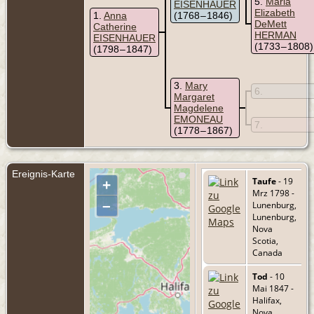
5
Maria
EISENHAUER
Elizabeth
1
Anna
(1768 – 1846)
DeMett
Catherine
HERMAN
EISENHAUER
(1733 – 1808)
(1798 – 1847)
3
Mary
6
Margaret
Magdelene
EMONEAU
7
(1778 – 1867)
Ereignis-Karte
Taufe
- 19
+
Mrz 1798 -
–
Lunenburg,
Lunenburg,
Nova
Scotia,
Canada
Tod
- 10
Mai 1847 -
Halifax,
Nova