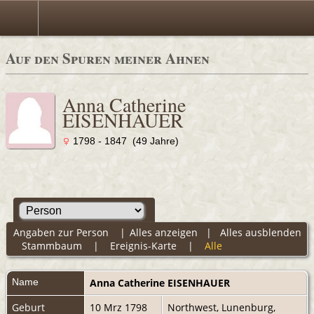
Auf den Spuren meiner Ahnen
Anna Catherine
EISENHAUER
1798 - 1847 (49 Jahre)
Angaben zur Person
|
Alles anzeigen
|
Alles ausblenden
Stammbaum
|
Ereignis-Karte
|
Alle
Name
Anna Catherine
EISENHAUER
Geburt
10 Mrz 1798
Northwest, Lunenburg,