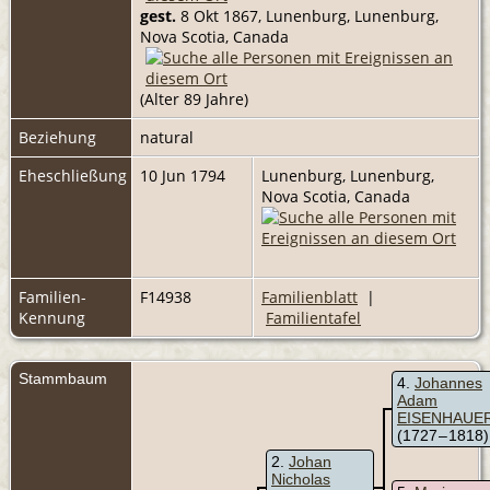
gest.
8 Okt 1867, Lunenburg, Lunenburg,
Nova Scotia, Canada
(Alter 89 Jahre)
Beziehung
natural
Eheschließung
10 Jun 1794
Lunenburg, Lunenburg,
Nova Scotia, Canada
Familien-
F14938
Familienblatt
|
Kennung
Familientafel
Stammbaum
4
Johannes
Adam
EISENHAUE
(1727 – 1818)
2
Johan
Nicholas