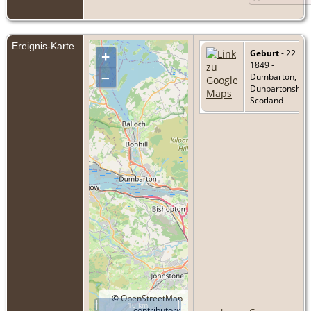
Ereignis-Karte
Geburt
- 22 Ma
+
1849 -
–
Dumbarton,
Dunbartonshire
Scotland
©
OpenStreetMap
10 km
contributors.