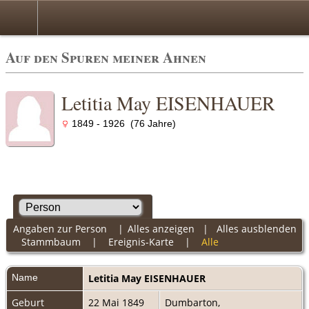
Auf den Spuren meiner Ahnen
Letitia May EISENHAUER
1849 - 1926 (76 Jahre)
Angaben zur Person
|
Alles anzeigen
|
Alles ausblenden
Stammbaum
|
Ereignis-Karte
|
Alle
Name
Letitia May
EISENHAUER
Geburt
22 Mai 1849
Dumbarton,