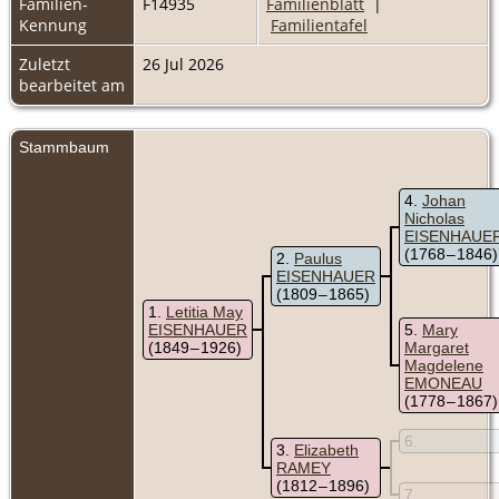
Familien-
F14935
Familienblatt
|
Kennung
Familientafel
Zuletzt
26 Jul 2026
bearbeitet am
Stammbaum
4
Johan
Nicholas
EISENHAUE
(1768 – 1846)
2
Paulus
EISENHAUER
(1809 – 1865)
1
Letitia May
EISENHAUER
5
Mary
(1849 – 1926)
Margaret
Magdelene
EMONEAU
(1778 – 1867)
6
3
Elizabeth
RAMEY
(1812 – 1896)
7