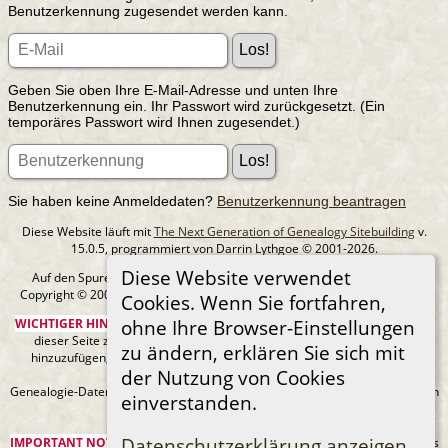
Benutzerkennung zugesendet werden kann.
Geben Sie oben Ihre E-Mail-Adresse und unten Ihre
Benutzerkennung ein. Ihr Passwort wird zurückgesetzt. (Ein
temporäres Passwort wird Ihnen zugesendet.)
Sie haben keine Anmeldedaten?
Benutzerkennung beantragen
Diese Website läuft mit
The Next Generation of Genealogy Sitebuilding
v.
15.0.5, programmiert von Darrin Lythgoe © 2001-2026.
Diese Website verwendet
Auf den Spuren meiner Ahnen - erstellt und betreut von
MIchael Klein
Copyright © 2005-2026 Alle Rechte vorbehalten. |
Datenschutzerklärung
.
Cookies. Wenn Sie fortfahren,
ohne Ihre Browser-Einstellungen
WICHTIGER HINWEIS:
Sie sind nicht berechtigt, diese Seite oder Bilder von
dieser Seite zu Ancestry.com oder anderen kommerziellen Websites
zu ändern, erklären Sie sich mit
hinzuzufügen, ohne mein Urheberrecht und einen URL-Link zu meiner
der Nutzung von Cookies
Website anzugeben.
Genealogie-Daten können sich jederzeit ändern, wenn neue Fakten gefunden
einverstanden.
werden.
Datenschutzerklärung anzeigen
IMPORTANT NOTICE:
You are not authorized to add this page or any images