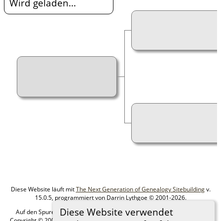
Wird geladen...
Diese Website läuft mit
The Next Generation of Genealogy Sitebuilding
v.
15.0.5, programmiert von Darrin Lythgoe © 2001-2026.
Diese Website verwendet
Auf den Spuren meiner Ahnen - erstellt und betreut von
MIchael Klein
Copyright © 2005-2026 Alle Rechte vorbehalten. |
Datenschutzerklärung
.