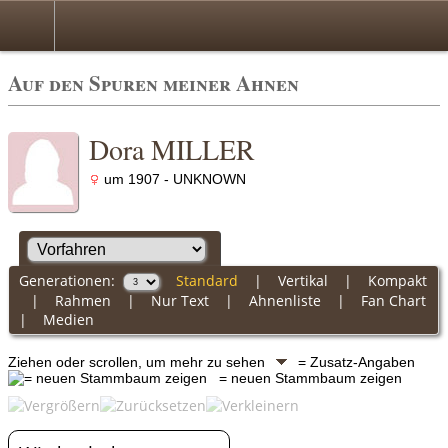
Auf den Spuren meiner Ahnen
Dora MILLER
um 1907 - UNKNOWN
Generationen:
Standard
|
Vertikal
|
Kompakt
|
Rahmen
|
Nur Text
|
Ahnenliste
|
Fan Chart
|
Medien
Ziehen oder scrollen, um mehr zu sehen
= Zusatz-Angaben
= neuen Stammbaum zeigen