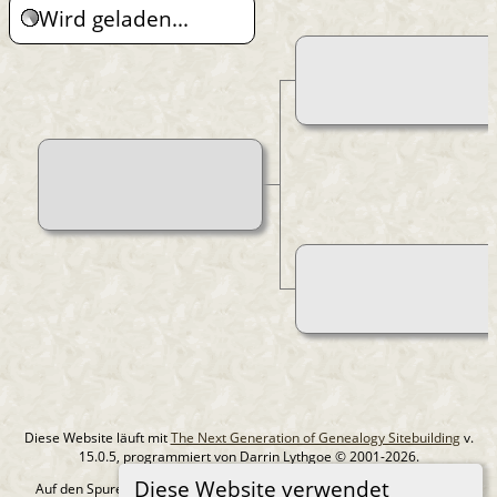
Wird geladen...
Diese Website läuft mit
The Next Generation of Genealogy Sitebuilding
v.
15.0.5, programmiert von Darrin Lythgoe © 2001-2026.
Diese Website verwendet
Auf den Spuren meiner Ahnen - erstellt und betreut von
MIchael Klein