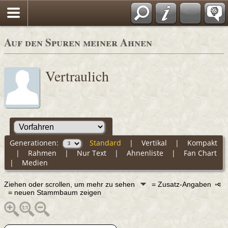
Auf den Spuren meiner Ahnen
Vertraulich
Generationen:
Standard
|
Vertikal
|
Kompakt
|
Rahmen
|
Nur Text
|
Ahnenliste
|
Fan Chart
|
Medien
Ziehen oder scrollen, um mehr zu sehen
= Zusatz-Angaben
= neuen Stammbaum zeigen