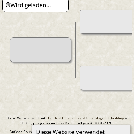
Wird geladen...
Diese Website läuft mit
The Next Generation of Genealogy Sitebuilding
v.
15.0.5, programmiert von Darrin Lythgoe © 2001-2026.
Diese Website verwendet
Auf den Spuren meiner Ahnen - erstellt und betreut von
MIchael Klein