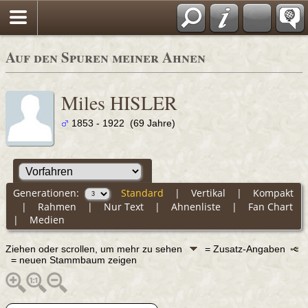
Auf den Spuren meiner Ahnen
Miles HISLER
1853 - 1922 (69 Jahre)
Generationen:
Standard
|
Vertikal
|
Kompakt
|
Rahmen
|
Nur Text
|
Ahnenliste
|
Fan Chart
|
Medien
Ziehen oder scrollen, um mehr zu sehen
= Zusatz-Angaben
= neuen Stammbaum zeigen