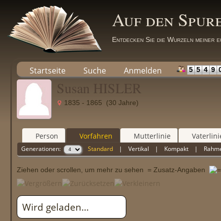
Auf den Spur
Entdecken Sie die Wurzeln meiner e
Startseite
Suche
Anmelden
5
5
4
9
Susan HISLER
1835 - 1865 (30 Jahre)
Person
Vorfahren
Mutterlinie
Vaterlini
Generationen:
Standard
|
Vertikal
|
Kompakt
|
Rahm
Ziehen oder scrollen, um mehr zu sehen
= Zusatz-Angaben
Wird geladen...