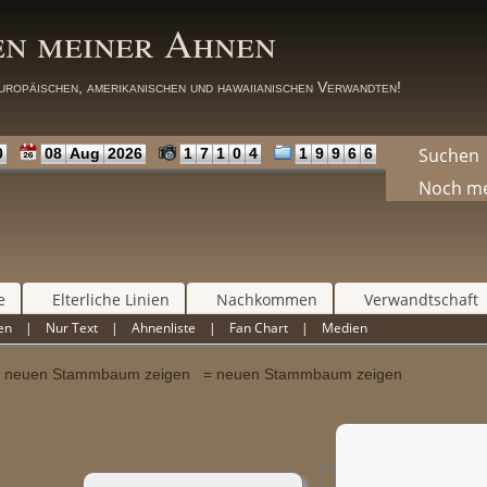
en meiner Ahnen
uropäischen, amerikanischen und hawaiianischen Verwandten!
Suchen
0
08
Aug
2026
1
7
1
0
4
1
9
9
6
6
Noch m
e
Elterliche Linien
Nachkommen
Verwandtschaft
en
|
Nur Text
|
Ahnenliste
|
Fan Chart
|
Medien
= neuen Stammbaum zeigen