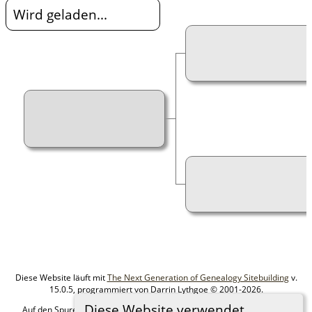
Wird geladen...
Diese Website läuft mit
The Next Generation of Genealogy Sitebuilding
v.
15.0.5, programmiert von Darrin Lythgoe © 2001-2026.
Diese Website verwendet
Auf den Spuren meiner Ahnen - erstellt und betreut von
MIchael Klein