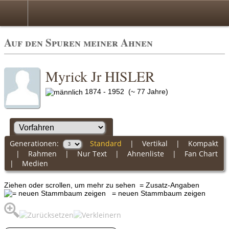
Auf den Spuren meiner Ahnen
Myrick Jr HISLER
1874 - 1952 (~ 77 Jahre)
Generationen:
Standard
|
Vertikal
|
Kompakt
|
Rahmen
|
Nur Text
|
Ahnenliste
|
Fan Chart
|
Medien
Ziehen oder scrollen, um mehr zu sehen
= Zusatz-Angaben
= neuen Stammbaum zeigen